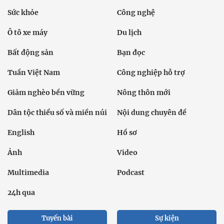
Sức khỏe
Công nghệ
Ô tô xe máy
Du lịch
Bất động sản
Bạn đọc
Tuần Việt Nam
Công nghiệp hỗ trợ
Giảm nghèo bền vững
Nông thôn mới
Dân tộc thiểu số và miền núi
Nội dung chuyên đề
English
Hồ sơ
Ảnh
Video
Multimedia
Podcast
24h qua
Tuyến bài
Sự kiện