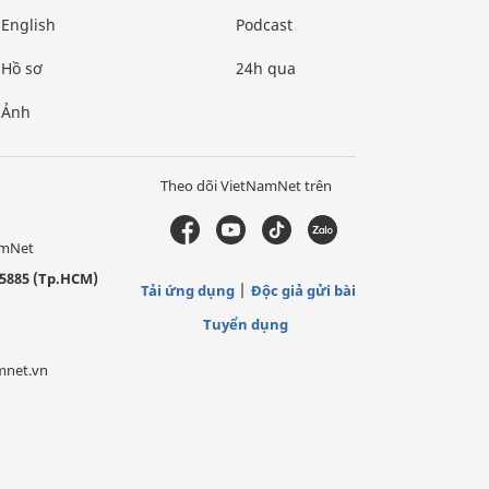
English
Podcast
Hồ sơ
24h qua
Ảnh
Theo dõi VietNamNet trên
amNet
5885 (Tp.HCM)
Tải ứng dụng
Độc giả gửi bài
Tuyển dụng
mnet.vn