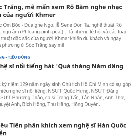
c Trăng, mê mẩn xem Rô Băm nghe nhạc
 của người Khmer
c Om Bóc - Đua ghe Ngo, lễ Sene Đôn Ta, nghệ thuật Rô
 ngũ âm (Phleang-pinh-peat)… là những lễ hội và các loại
 thuật đặc sắc của người Khmer khiến du khách và ngay
a phương ở Sóc Trăng say mê.
G - TIÊU DÙNG
hệ sĩ nổi tiếng hát ‘Quà tháng Năm dâng
kỷ niệm 129 năm ngày sinh Chủ tịch Hồ Chí Minh có sự góp
nhiều nghệ sĩ nổi tiếng: NSƯT Quốc Hưng, NSƯT Đăng
SƯT Phương Thảo, ca sĩ Trọng Tấn, Tân Nhàn, Anh Thơ,
uyệt Anh, Bích Hồng, Thu Hằng, Hồng Duyên.
iều Tiên phấn khích xem nghệ sĩ Hàn Quốc
iễn