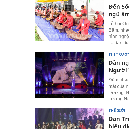
Đến Só
ngũ âm
Lễ hội Oó
Băm, nhạc
hình nghệ
cả dân đị
THỊ TRƯỜN
Dàn ng
Người’
Đêm nhạc 
mặt của 
Dương, N
Lương Ng
THẾ GIỚI
Dân Tr
biểu d