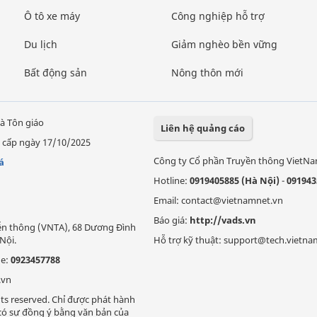
Ô tô xe máy
Công nghiệp hỗ trợ
Du lịch
Giảm nghèo bền vững
Bất động sản
Nông thôn mới
à Tôn giáo
Liên hệ quảng cáo
 cấp ngày 17/10/2025
Công ty Cổ phần Truyền thông VietN
á
Hotline:
0919405885 (Hà Nội)
-
091943
Email: contact@vietnamnet.vn
Báo giá:
http://vads.vn
Viễn thông (VNTA), 68 Dương Đình
Nội.
Hỗ trợ kỹ thuật: support@tech.vietna
ne:
0923457788
.vn
ts reserved. Chỉ được phát hành
i có sự đồng ý bằng văn bản của