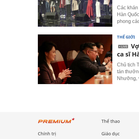
Các khán 
Hàn Quốc 
phong cách
THẾ GIỚI
Vợ
ca sĩ H
Chủ tịch 
tán thưởn
Nhưỡng, v
Thể thao
Chính trị
Giáo dục