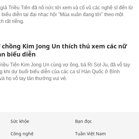
giả Triều Tiên đã nô nức tới xem và cổ vũ các nghệ sĩ đến từ
biểu diễn tại đại nhạc hội "Mùa xuân đang tới" theo một
 rất riêng.
 chồng Kim Jong Un thích thú xem các nữ
àn biểu diễn
Triều Tiên Kim Jong Un cùng vợ ông, bà Ri Sol Ju, đã vỗ tay
g khi dự buổi biểu diễn của các ca sĩ Hàn Quốc ở Bình
à họ vỗ tay tán thưởng vui vẻ.
Sức khỏe
Bạn đọc
Công nghệ
Tuần Việt Nam