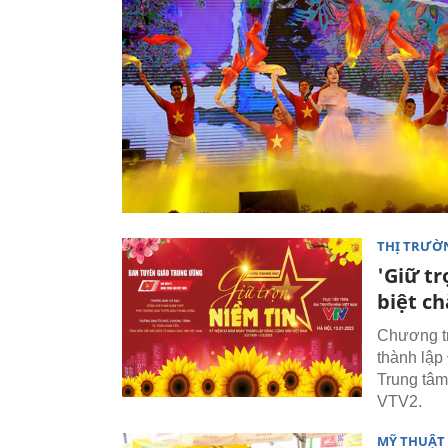
THỊ TRƯỜN
'Giữ tr
biệt c
Chương tr
thành lập
Trung tâm
VTV2.
MỸ THUẬT 