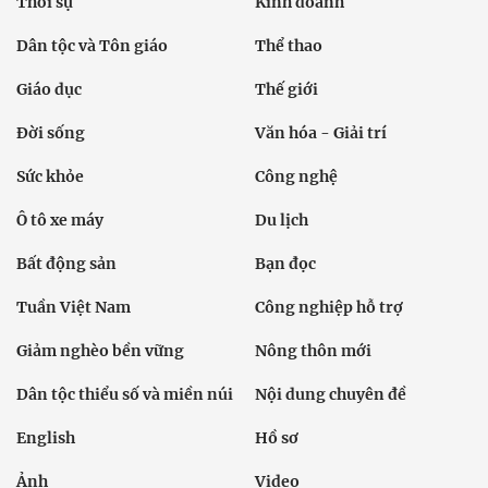
Thời sự
Kinh doanh
Dân tộc và Tôn giáo
Thể thao
Giáo dục
Thế giới
Đời sống
Văn hóa - Giải trí
Sức khỏe
Công nghệ
Ô tô xe máy
Du lịch
Bất động sản
Bạn đọc
Tuần Việt Nam
Công nghiệp hỗ trợ
Giảm nghèo bền vững
Nông thôn mới
Dân tộc thiểu số và miền núi
Nội dung chuyên đề
English
Hồ sơ
Ảnh
Video