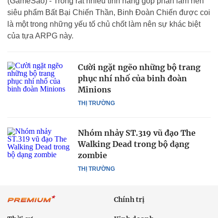
(GameSao) - Trong rất nhiều tính năng góp phần làm nên
siêu phẩm Bất Bại Chiến Thần, Binh Đoàn Chiến được coi
là một trong những yếu tố chủ chốt làm nên sự khác biệt
của tựa ARPG này.
Cười ngặt ngẽo những bộ trang
phục nhí nhố của binh đoàn
Minions
THỊ TRƯỜNG
Nhóm nhảy ST.319 vũ đạo The
Walking Dead trong bộ dạng
zombie
THỊ TRƯỜNG
Chính trị