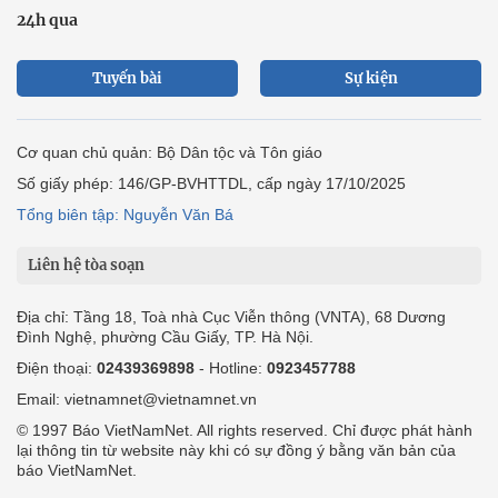
24h qua
Tuyến bài
Sự kiện
Cơ quan chủ quản: Bộ Dân tộc và Tôn giáo
Số giấy phép: 146/GP-BVHTTDL, cấp ngày 17/10/2025
Tổng biên tập: Nguyễn Văn Bá
Liên hệ tòa soạn
Địa chỉ: Tầng 18, Toà nhà Cục Viễn thông (VNTA), 68 Dương
Đình Nghệ, phường Cầu Giấy, TP. Hà Nội.
Điện thoại:
02439369898
- Hotline:
0923457788
Email: vietnamnet@vietnamnet.vn
© 1997 Báo VietNamNet. All rights reserved. Chỉ được phát hành
lại thông tin từ website này khi có sự đồng ý bằng văn bản của
báo VietNamNet.