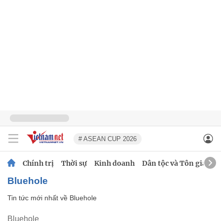
# ASEAN CUP 2026
Chính trị
Thời sự
Kinh doanh
Dân tộc và Tôn giáo
Bluehole
Tin tức mới nhất về
Bluehole
Bluehole