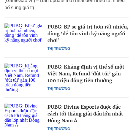
(GameSao.vn) – Bản update mới nhất đem theo rất nhiều
bổ sung giá trị.
PUBG: BP sẽ giá trị hơn rất nhiều,
dùng ‘để tôn vinh kỹ năng người
chơi’
THỊ TRƯỜNG
PUBG: Khẳng định vị thế số một
Việt Nam, Refund ‘đút túi’ gần
100 triệu đồng tiền thưởng
THỊ TRƯỜNG
PUBG: Divine Esports được đặc
cách tới thẳng giải đấu lớn nhất
Đông Nam Á
THỊ TRƯỜNG