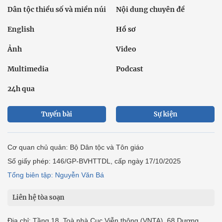
Dân tộc thiểu số và miền núi
Nội dung chuyên đề
English
Hồ sơ
Ảnh
Video
Multimedia
Podcast
24h qua
Tuyến bài
Sự kiện
Cơ quan chủ quản: Bộ Dân tộc và Tôn giáo
Số giấy phép: 146/GP-BVHTTDL, cấp ngày 17/10/2025
Tổng biên tập: Nguyễn Văn Bá
Liên hệ tòa soạn
Địa chỉ: Tầng 18, Toà nhà Cục Viễn thông (VNTA), 68 Dương