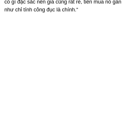
có gì đặc sắc nên giá cũng rất rẻ, tiền mua nó gần
như chỉ tính công đục là chính.”