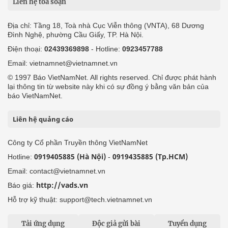
Liên hệ tòa soạn
Địa chỉ: Tầng 18, Toà nhà Cục Viễn thông (VNTA), 68 Dương
Đình Nghệ, phường Cầu Giấy, TP. Hà Nội.
Điện thoại:
02439369898
- Hotline:
0923457788
Email: vietnamnet@vietnamnet.vn
© 1997 Báo VietNamNet. All rights reserved. Chỉ được phát hành
lại thông tin từ website này khi có sự đồng ý bằng văn bản của
báo VietNamNet.
Liên hệ quảng cáo
Công ty Cổ phần Truyền thông VietNamNet
0919405885 (Hà Nội)
0919435885 (Tp.HCM)
Hotline:
-
Email: contact@vietnamnet.vn
http://vads.vn
Báo giá:
Hỗ trợ kỹ thuật: support@tech.vietnamnet.vn
Tải ứng dụng
Độc giả gửi bài
Tuyển dụng