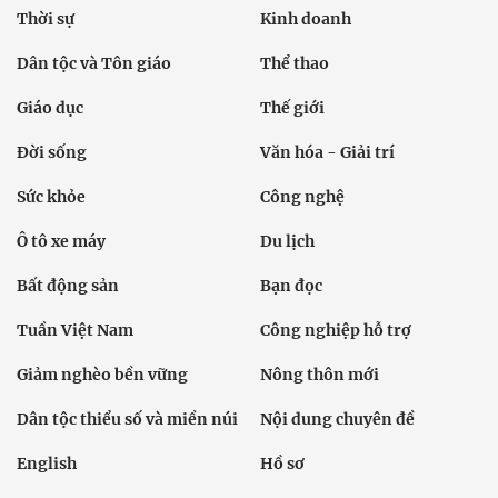
Thời sự
Kinh doanh
Dân tộc và Tôn giáo
Thể thao
Giáo dục
Thế giới
Đời sống
Văn hóa - Giải trí
Sức khỏe
Công nghệ
Ô tô xe máy
Du lịch
Bất động sản
Bạn đọc
Tuần Việt Nam
Công nghiệp hỗ trợ
Giảm nghèo bền vững
Nông thôn mới
Dân tộc thiểu số và miền núi
Nội dung chuyên đề
English
Hồ sơ