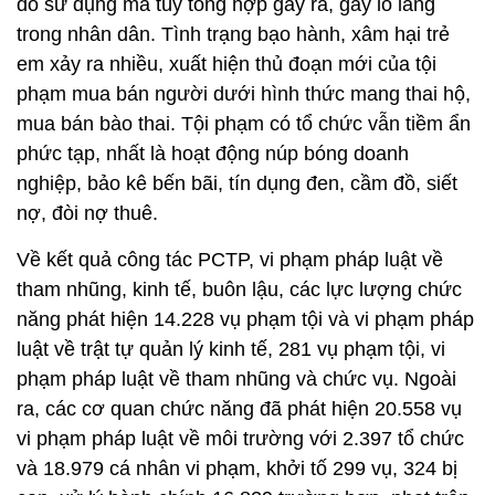
do sử dụng ma túy tổng hợp gây ra, gây lo lắng
trong nhân dân. Tình trạng bạo hành, xâm hại trẻ
em xảy ra nhiều, xuất hiện thủ đoạn mới của tội
phạm mua bán người dưới hình thức mang thai hộ,
mua bán bào thai. Tội phạm có tổ chức vẫn tiềm ẩn
phức tạp, nhất là hoạt động núp bóng doanh
nghiệp, bảo kê bến bãi, tín dụng đen, cầm đồ, siết
nợ, đòi nợ thuê.
Về kết quả công tác PCTP, vi phạm pháp luật về
tham nhũng, kinh tế, buôn lậu, các lực lượng chức
năng phát hiện 14.228 vụ phạm tội và vi phạm pháp
luật về trật tự quản lý kinh tế, 281 vụ phạm tội, vi
phạm pháp luật về tham nhũng và chức vụ. Ngoài
ra, các cơ quan chức năng đã phát hiện 20.558 vụ
vi phạm pháp luật về môi trường với 2.397 tổ chức
và 18.979 cá nhân vi phạm, khởi tố 299 vụ, 324 bị