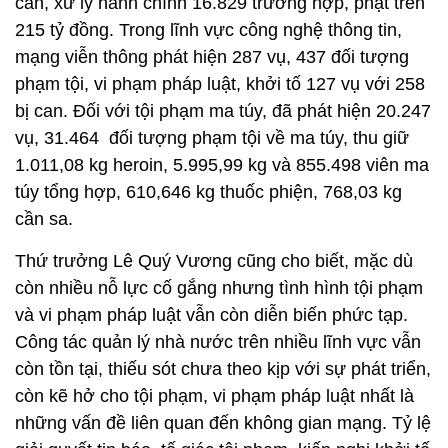
can, xử lý hành chính 16.829 trường hợp, phạt trên
215 tỷ đồng. Trong lĩnh vực công nghệ thông tin,
mạng viễn thông phát hiện 287 vụ, 437 đối tượng
phạm tội, vi phạm pháp luật, khởi tố 127 vụ với 258
bị can. Đối với tội phạm ma túy, đã phát hiện 20.247
vụ, 31.464 đối tượng phạm tội về ma túy, thu giữ
1.011,08 kg heroin, 5.995,99 kg và 855.498 viên ma
túy tổng hợp, 610,646 kg thuốc phiện, 768,03 kg
cần sa.
Thứ trưởng Lê Quý Vương cũng cho biết, mặc dù
còn nhiều nỗ lực cố gắng nhưng tình hình tội phạm
và vi phạm pháp luật vẫn còn diễn biến phức tạp.
Công tác quản lý nhà nước trên nhiều lĩnh vực vẫn
còn tồn tại, thiếu sót chưa theo kịp với sự phát triển,
còn kẽ hở cho tội phạm, vi phạm pháp luật nhất là
những vấn đề liên quan đến không gian mạng. Tỷ lệ