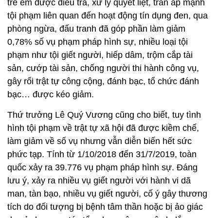
trẻ em được điều tra, xử lý quyết liệt, trấn áp mạnh
tội phạm liên quan đến hoạt động tín dụng đen, qua
phòng ngừa, đấu tranh đã góp phần làm giảm
0,78% số vụ phạm pháp hình sự, nhiều loại tội
phạm như tội giết người, hiếp dâm, trộm cắp tài
sản, cướp tài sản, chống người thi hành công vụ,
gây rối trật tự công cộng, đánh bạc, tổ chức đánh
bạc… được kéo giảm.
Thứ trưởng Lê Quý Vương cũng cho biết, tuy tình
hình tội phạm về trật tự xã hội đã được kiềm chế,
làm giảm về số vụ nhưng vẫn diễn biến hết sức
phức tạp. Tính từ 1/10/2018 đến 31/7/2019, toàn
quốc xảy ra 39.776 vụ phạm pháp hình sự. Đáng
lưu ý, xảy ra nhiều vụ giết người với hành vi dã
man, tàn bạo, nhiều vụ giết người, cố ý gây thương
tích do đối tượng bị bệnh tâm thần hoặc bị ảo giác