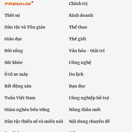
Chính trị
Thời sự
Kinh doanh
Dân tộc và Tôn giáo
Thể thao
Giáo dục
Thế giới
Đời sống
Văn hóa - Giải trí
Sức khỏe
Công nghệ
Ô tô xe máy
Du lịch
Bất động sản
Bạn đọc
Tuần Việt Nam
Công nghiệp hỗ trợ
Giảm nghèo bền vững
Nông thôn mới
Dân tộc thiểu số và miền núi
Nội dung chuyên đề