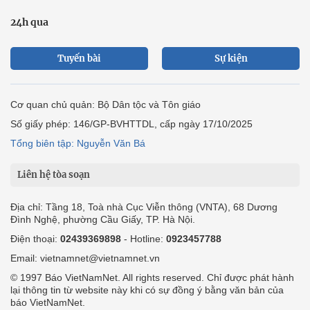
24h qua
Tuyến bài
Sự kiện
Cơ quan chủ quản: Bộ Dân tộc và Tôn giáo
Số giấy phép: 146/GP-BVHTTDL, cấp ngày 17/10/2025
Tổng biên tập: Nguyễn Văn Bá
Liên hệ tòa soạn
Địa chỉ: Tầng 18, Toà nhà Cục Viễn thông (VNTA), 68 Dương
Đình Nghệ, phường Cầu Giấy, TP. Hà Nội.
Điện thoại:
02439369898
- Hotline:
0923457788
Email: vietnamnet@vietnamnet.vn
© 1997 Báo VietNamNet. All rights reserved. Chỉ được phát hành
lại thông tin từ website này khi có sự đồng ý bằng văn bản của
báo VietNamNet.