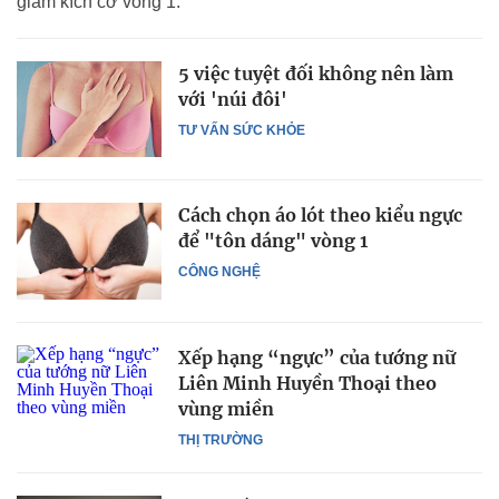
giảm kích cỡ vòng 1.
5 việc tuyệt đối không nên làm
với 'núi đôi'
TƯ VẤN SỨC KHỎE
Cách chọn áo lót theo kiểu ngực
để "tôn dáng" vòng 1
CÔNG NGHỆ
Xếp hạng “ngực” của tướng nữ
Liên Minh Huyền Thoại theo
vùng miền
THỊ TRƯỜNG