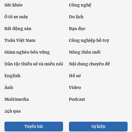
Sức khỏe
Công nghệ
Ô tô xe máy
Du lịch
Bất động sản
Bạn đọc
Tuần Việt Nam
Công nghiệp hỗ trợ
Giảm nghèo bền vững
Nông thôn mới
Dân tộc thiểu số và miền núi
Nội dung chuyên đề
English
Hồ sơ
Ảnh
Video
Multimedia
Podcast
24h qua
Tuyến bài
Sự kiện