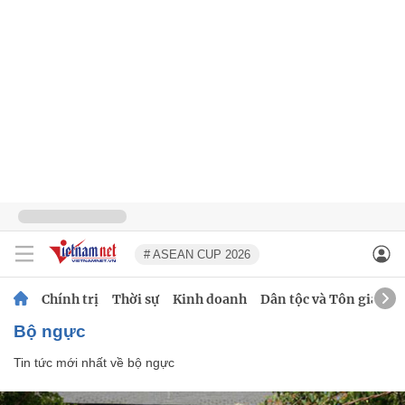
# ASEAN CUP 2026
Chính trị
Thời sự
Kinh doanh
Dân tộc và Tôn giáo
bộ ngực
Tin tức mới nhất về
bộ ngực