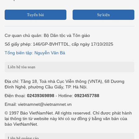
Tuyến bài
Sự kiện
Cơ quan chủ quản: Bộ Dân tộc và Tôn giáo
Số giấy phép: 146/GP-BVHTTDL, cấp ngày 17/10/2025
Tổng biên tập: Nguyễn Văn Bá
Liên hệ tòa soạn
Địa chỉ: Tầng 18, Toà nhà Cục Viễn thông (VNTA), 68 Dương
Đình Nghệ, phường Cầu Giấy, TP. Hà Nội.
Điện thoại:
02439369898
- Hotline:
0923457788
Email: vietnamnet@vietnamnet.vn
© 1997 Báo VietNamNet. All rights reserved. Chỉ được phát hành
lại thông tin từ website này khi có sự đồng ý bằng văn bản của
báo VietNamNet.
Liên hệ quảng cáo