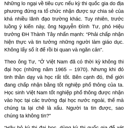
Những lo ngại về tiêu cực nếu kỳ thi quốc gia do địa
phương đứng ra tổ chức nhận được sự chia sẻ của
khá nhiều lãnh đạo trường khác. Tuy nhiên, trước
luồng ý kiến này, ông Nguyễn Đình Tư, phó Hiệu
trưởng ĐH Thành Tây nhấn mạnh: “Phải chấp nhận
hiện thực và tin tưởng những người làm giáo dục.
Không lấy số ít để rồi bi quan và ngăn cản”.
Theo ông Tư, “Ở Việt Nam đã có thời kỳ không thi
đại học (những năm 1965 – 1970). Nhưng khi đó
tinh thần dạy và học rất tốt. Bên cạnh đó, thế giới
đang chấp nhận bằng tốt nghiệp phổ thông của ta.
Học sinh Việt Nam tốt nghiệp phổ thông được nhận
vào học tại các trường đại học nước ngoài, thế mà
chúng ta lại chê là xấu. Người ta tin được, sao
chúng ta không tin?”
“Hãy bỏ kỳ thi đại học, dùng kỳ thi quốc gia để xét