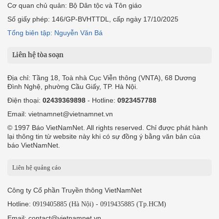
Cơ quan chủ quản: Bộ Dân tộc và Tôn giáo
Số giấy phép: 146/GP-BVHTTDL, cấp ngày 17/10/2025
Tổng biên tập: Nguyễn Văn Bá
Liên hệ tòa soạn
Địa chỉ: Tầng 18, Toà nhà Cục Viễn thông (VNTA), 68 Dương
Đình Nghệ, phường Cầu Giấy, TP. Hà Nội.
Điện thoại:
02439369898
- Hotline:
0923457788
Email: vietnamnet@vietnamnet.vn
© 1997 Báo VietNamNet. All rights reserved. Chỉ được phát hành
lại thông tin từ website này khi có sự đồng ý bằng văn bản của
báo VietNamNet.
Liên hệ quảng cáo
Công ty Cổ phần Truyền thông VietNamNet
Hotline:
-
0919405885 (Hà Nội)
0919435885 (Tp.HCM)
Email: contact@vietnamnet.vn