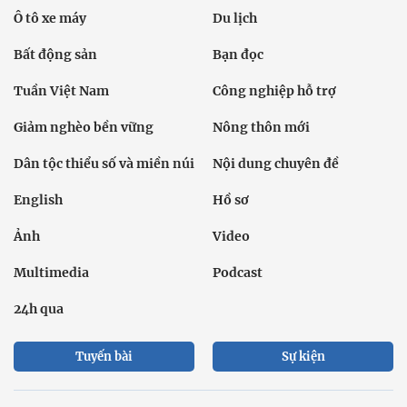
Ô tô xe máy
Du lịch
Bất động sản
Bạn đọc
Tuần Việt Nam
Công nghiệp hỗ trợ
Giảm nghèo bền vững
Nông thôn mới
Dân tộc thiểu số và miền núi
Nội dung chuyên đề
English
Hồ sơ
Ảnh
Video
Multimedia
Podcast
24h qua
Tuyến bài
Sự kiện