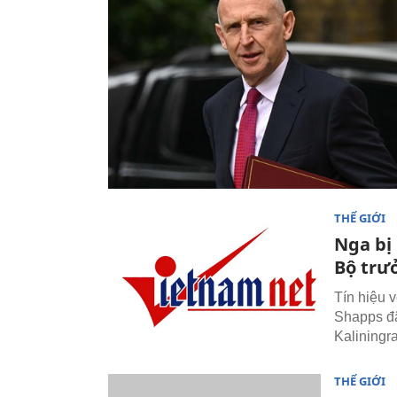
THẾ GIỚI
Nga bị
Bộ trư
Tín hiệu 
Shapps đã
Kaliningr
THẾ GIỚI