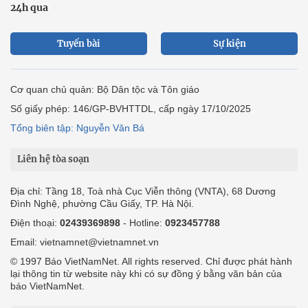
24h qua
Tuyến bài
Sự kiện
Cơ quan chủ quản: Bộ Dân tộc và Tôn giáo
Số giấy phép: 146/GP-BVHTTDL, cấp ngày 17/10/2025
Tổng biên tập: Nguyễn Văn Bá
Liên hệ tòa soạn
Địa chỉ: Tầng 18, Toà nhà Cục Viễn thông (VNTA), 68 Dương
Đình Nghệ, phường Cầu Giấy, TP. Hà Nội.
Điện thoại:
02439369898
- Hotline:
0923457788
Email: vietnamnet@vietnamnet.vn
© 1997 Báo VietNamNet. All rights reserved. Chỉ được phát hành
lại thông tin từ website này khi có sự đồng ý bằng văn bản của
báo VietNamNet.