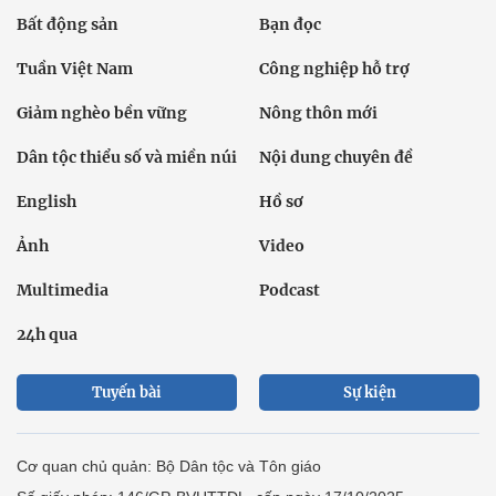
Bất động sản
Bạn đọc
Tuần Việt Nam
Công nghiệp hỗ trợ
Giảm nghèo bền vững
Nông thôn mới
Dân tộc thiểu số và miền núi
Nội dung chuyên đề
English
Hồ sơ
Ảnh
Video
Multimedia
Podcast
24h qua
Tuyến bài
Sự kiện
Cơ quan chủ quản: Bộ Dân tộc và Tôn giáo