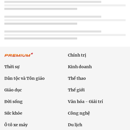
Chính trị
Thời sự
Kinh doanh
Dân tộc và Tôn giáo
Thể thao
Giáo dục
Thế giới
Đời sống
Văn hóa - Giải trí
Sức khỏe
Công nghệ
Ô tô xe máy
Du lịch