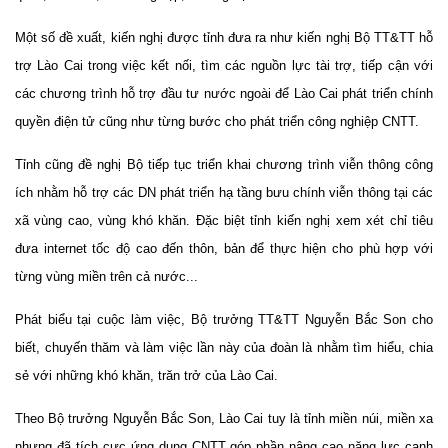
Một số đề xuất, kiến nghị được tỉnh đưa ra như kiến nghị Bộ TT&TT hỗ
trợ Lào Cai trong việc kết nối, tìm các nguồn lực tài trợ, tiếp cận với
các chương trình hỗ trợ đầu tư nước ngoài để Lào Cai phát triển chính
quyền điện tử cũng như từng bước cho phát triển công nghiệp CNTT.
Tỉnh cũng đề nghị Bộ tiếp tục triển khai chương trình viễn thông công
ích nhằm hỗ trợ các DN phát triển hạ tầng bưu chính viễn thông tại các
xã vùng cao, vùng khó khăn. Đặc biệt tỉnh kiến nghị xem xét chỉ tiêu
đưa internet tốc độ cao đến thôn, bản để thực hiện cho phù hợp với
từng vùng miền trên cả nước...
Phát biểu tại cuộc làm việc, Bộ trưởng TT&TT Nguyễn Bắc Son cho
biết, chuyến thăm và làm việc lần này của đoàn là nhằm tìm hiểu, chia
sẻ với những khó khăn, trăn trở của Lào Cai.
Theo Bộ trưởng Nguyễn Bắc Son, Lào Cai tuy là tỉnh miền núi, miền xa
nhưng đã tích cực ứng dụng CNTT góp phần nâng cao năng lưc cạnh