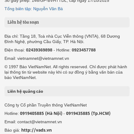
Số giấy phép: 146/GP-BVHTTDL, cấp ngày 17/10/2025
Tổng biên tập: Nguyễn Văn Bá
Liên hệ tòa soạn
Địa chỉ: Tầng 18, Toà nhà Cục Viễn thông (VNTA), 68 Dương
Đình Nghệ, phường Cầu Giấy, TP. Hà Nội.
Điện thoại:
02439369898
- Hotline:
0923457788
Email: vietnamnet@vietnamnet.vn
© 1997 Báo VietNamNet. All rights reserved. Chỉ được phát hành
lại thông tin từ website này khi có sự đồng ý bằng văn bản của
báo VietNamNet.
Liên hệ quảng cáo
Công ty Cổ phần Truyền thông VietNamNet
0919405885 (Hà Nội)
0919435885 (Tp.HCM)
Hotline:
-
Email: contact@vietnamnet.vn
http://vads.vn
Báo giá: