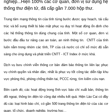
nghiệp...Hiện 100% các cơ quan, đơn vị sử dụng hệ
thống thư điện tử, đã cấp gần 7.000 hộp thư.
Trung tâm mạng thông tin của tỉnh từng bước được quy hoạch, tái cấu
trúc và bổ sung thiết bị bảo mật phục vụ duy trì hoạt động ổn định cho
các hệ thống thông tin dùng chung của tỉnh. Một số cơ quan, đơn vị
bước đầu đầu tư nâng cao an toàn, an ninh thông tin. CNTT của tỉnh
luôn nằm trong nhóm các tỉnh, TP của cả nước có chỉ số mức độ sẵn
sàng cho ứng dụng và phát triển CNTT - ICT Index ở mức khá.
Dịch vụ bưu chính viễn thông cơ bản đảm bảo thông tin liên lạc phục
vụ chính quyền và nhân dân, nhất là phục vụ tốt công tác diễn tập khu
vực phòng thủ, phòng chống thiên tai, PCCC rừng, tìm kiếm cứu nạn.
Bên cạnh đó, các hoạt động trong lĩnh vực báo chí xuất bản, thông tin
đối ngoại, thông tin điện tử cũng đạt nhiều kết quả. Hiện Lào Cai có đầy
đủ các loại hình báo chí, có gần 500 trang thông tin điện tử của các cơ
quan, tổ chức, doanh nghiệp, trường học...