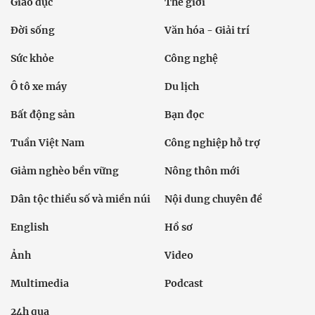
Giáo dục
Thế giới
Đời sống
Văn hóa - Giải trí
Sức khỏe
Công nghệ
Ô tô xe máy
Du lịch
Bất động sản
Bạn đọc
Tuần Việt Nam
Công nghiệp hỗ trợ
Giảm nghèo bền vững
Nông thôn mới
Dân tộc thiểu số và miền núi
Nội dung chuyên đề
English
Hồ sơ
Ảnh
Video
Multimedia
Podcast
24h qua