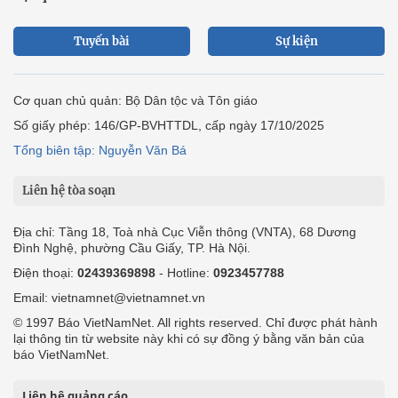
Tuyến bài
Sự kiện
Cơ quan chủ quản: Bộ Dân tộc và Tôn giáo
Số giấy phép: 146/GP-BVHTTDL, cấp ngày 17/10/2025
Tổng biên tập: Nguyễn Văn Bá
Liên hệ tòa soạn
Địa chỉ: Tầng 18, Toà nhà Cục Viễn thông (VNTA), 68 Dương
Đình Nghệ, phường Cầu Giấy, TP. Hà Nội.
Điện thoại:
02439369898
- Hotline:
0923457788
Email: vietnamnet@vietnamnet.vn
© 1997 Báo VietNamNet. All rights reserved. Chỉ được phát hành
lại thông tin từ website này khi có sự đồng ý bằng văn bản của
báo VietNamNet.
Liên hệ quảng cáo