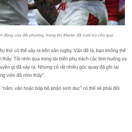
nh động của đối phương, trong khi Marler đã cười trừ cho qua
iều thứ có thể xảy ra trên sân rugby. Vấn đề là, bạn không thể
thấy. Tôi nhìn qua trọng tài biên phụ trách các tình huống va
uyện gì đã xảy ra. Nhưng có rất nhiều góc quay đã ghi lại
ng viên đã nhìn thấy”.
ội “nắm, vặn hoặc bóp bộ phận sinh dục” có thể sẽ phải đối