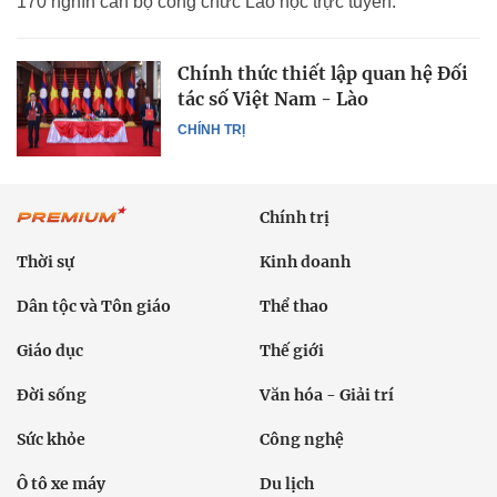
170 nghìn cán bộ công chức Lào học trực tuyến.
Chính thức thiết lập quan hệ Đối
tác số Việt Nam - Lào
CHÍNH TRỊ
Chính trị
Thời sự
Kinh doanh
Dân tộc và Tôn giáo
Thể thao
Giáo dục
Thế giới
Đời sống
Văn hóa - Giải trí
Sức khỏe
Công nghệ
Ô tô xe máy
Du lịch