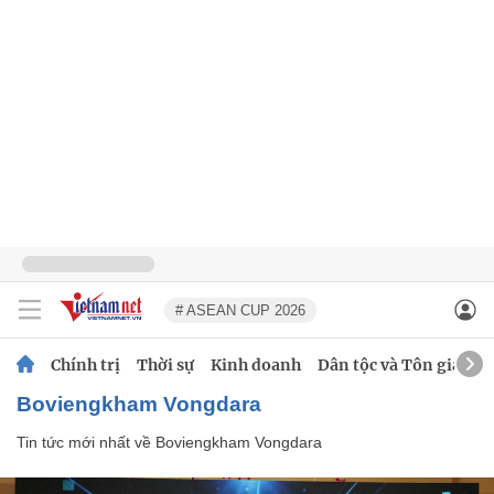
# ASEAN CUP 2026
Chính trị
Thời sự
Kinh doanh
Dân tộc và Tôn giáo
Boviengkham Vongdara
Tin tức mới nhất về
Boviengkham Vongdara