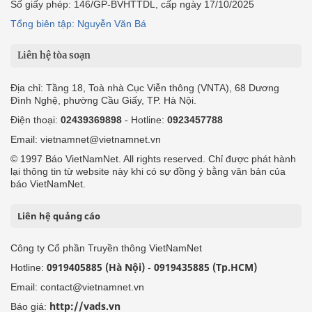
Số giấy phép: 146/GP-BVHTTDL, cấp ngày 17/10/2025
Tổng biên tập: Nguyễn Văn Bá
Liên hệ tòa soạn
Địa chỉ: Tầng 18, Toà nhà Cục Viễn thông (VNTA), 68 Dương
Đình Nghệ, phường Cầu Giấy, TP. Hà Nội.
Điện thoại:
02439369898
- Hotline:
0923457788
Email: vietnamnet@vietnamnet.vn
© 1997 Báo VietNamNet. All rights reserved. Chỉ được phát hành
lại thông tin từ website này khi có sự đồng ý bằng văn bản của
báo VietNamNet.
Liên hệ quảng cáo
Công ty Cổ phần Truyền thông VietNamNet
0919405885 (Hà Nội)
0919435885 (Tp.HCM)
Hotline:
-
Email: contact@vietnamnet.vn
http://vads.vn
Báo giá: