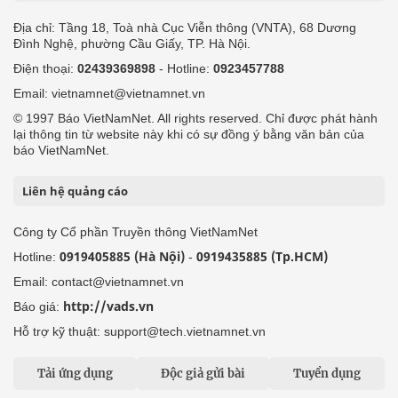
Địa chỉ: Tầng 18, Toà nhà Cục Viễn thông (VNTA), 68 Dương
Đình Nghệ, phường Cầu Giấy, TP. Hà Nội.
Điện thoại:
02439369898
- Hotline:
0923457788
Email: vietnamnet@vietnamnet.vn
© 1997 Báo VietNamNet. All rights reserved. Chỉ được phát hành
lại thông tin từ website này khi có sự đồng ý bằng văn bản của
báo VietNamNet.
Liên hệ quảng cáo
Công ty Cổ phần Truyền thông VietNamNet
0919405885 (Hà Nội)
0919435885 (Tp.HCM)
Hotline:
-
Email: contact@vietnamnet.vn
http://vads.vn
Báo giá:
Hỗ trợ kỹ thuật: support@tech.vietnamnet.vn
Tải ứng dụng
Độc giả gửi bài
Tuyển dụng