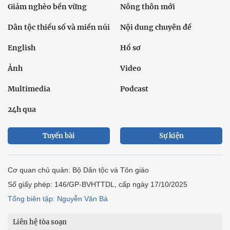
Giảm nghèo bền vững
Nông thôn mới
Dân tộc thiểu số và miền núi
Nội dung chuyên đề
English
Hồ sơ
Ảnh
Video
Multimedia
Podcast
24h qua
Tuyến bài
Sự kiện
Cơ quan chủ quản: Bộ Dân tộc và Tôn giáo
Số giấy phép: 146/GP-BVHTTDL, cấp ngày 17/10/2025
Tổng biên tập: Nguyễn Văn Bá
Liên hệ tòa soạn