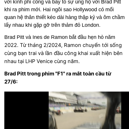
với kính phi công và bày tỏ sự ủng hộ với Brad Pitt
khi ra phim mới. Hai ngôi sao Hollywood có mối
quan hệ thân thiết kéo dài hàng thập kỷ và ôm chầm
lấy nhau khi gặp gỡ trên thảm đỏ London.
Brad Pitt và Ines de Ramon bắt đầu hẹn hò năm
2022. Từ tháng 2/2024, Ramon chuyển tới sống
cùng bạn trai và lần đầu công khai xuất hiện bên
nhau tại LHP Venice cùng năm.
Brad Pitt trong phim "F1" ra mắt toàn cầu từ
27/6: