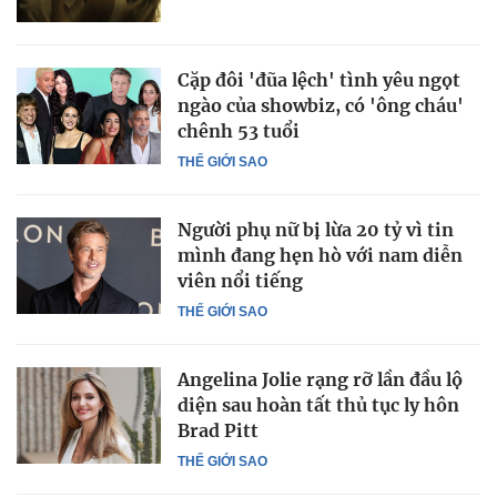
Cặp đôi 'đũa lệch' tình yêu ngọt
ngào của showbiz, có 'ông cháu'
chênh 53 tuổi
THẾ GIỚI SAO
Người phụ nữ bị lừa 20 tỷ vì tin
mình đang hẹn hò với nam diễn
viên nổi tiếng
THẾ GIỚI SAO
Angelina Jolie rạng rỡ lần đầu lộ
diện sau hoàn tất thủ tục ly hôn
Brad Pitt
THẾ GIỚI SAO