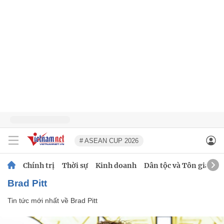
# ASEAN CUP 2026
Chính trị
Thời sự
Kinh doanh
Dân tộc và Tôn giáo
Brad Pitt
Tin tức mới nhất về
Brad Pitt