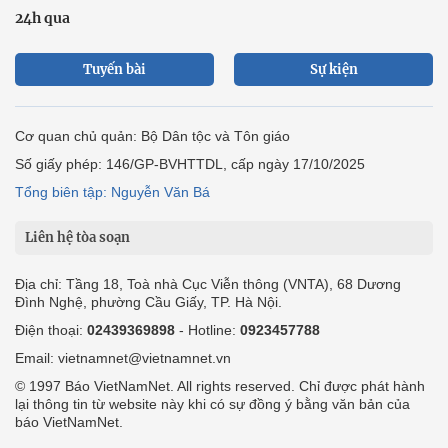
24h qua
Tuyến bài
Sự kiện
Cơ quan chủ quản: Bộ Dân tộc và Tôn giáo
Số giấy phép: 146/GP-BVHTTDL, cấp ngày 17/10/2025
Tổng biên tập: Nguyễn Văn Bá
Liên hệ tòa soạn
Địa chỉ: Tầng 18, Toà nhà Cục Viễn thông (VNTA), 68 Dương
Đình Nghệ, phường Cầu Giấy, TP. Hà Nội.
Điện thoại:
02439369898
- Hotline:
0923457788
Email: vietnamnet@vietnamnet.vn
© 1997 Báo VietNamNet. All rights reserved. Chỉ được phát hành
lại thông tin từ website này khi có sự đồng ý bằng văn bản của
báo VietNamNet.