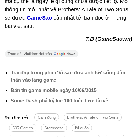
mà cụ thể là ngày lễ gì cũng chưa được tiết lộ. Mọi
thông tin mới nhất về Brothers: A Tale of Two Sons
sẽ được
GameSao
cập nhật tới bạn đọc ở những
bài viết sau.
T.B (GameSao.vn)
Trai đẹp trong phim 'Vì sao đưa anh tới' cũng dấn
thân vào làng game
Bản tin game mobile ngày 10/06/2015
Sonic Dash phá kỷ lục 100 triệu lượt tải về
Xem thêm về:
Cảm động
Brothers: A Tale of Two Sons
505 Games
Starbreeze
lôi cuốn