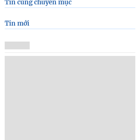
Tin cùng chuyên mục
Tin mới