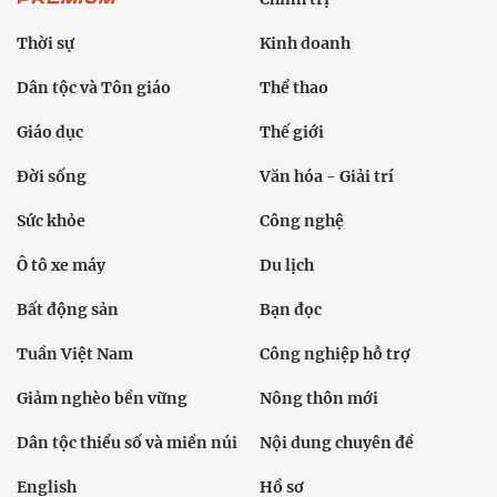
Thời sự
Kinh doanh
Dân tộc và Tôn giáo
Thể thao
Giáo dục
Thế giới
Đời sống
Văn hóa - Giải trí
Sức khỏe
Công nghệ
Ô tô xe máy
Du lịch
Bất động sản
Bạn đọc
Tuần Việt Nam
Công nghiệp hỗ trợ
Giảm nghèo bền vững
Nông thôn mới
Dân tộc thiểu số và miền núi
Nội dung chuyên đề
English
Hồ sơ