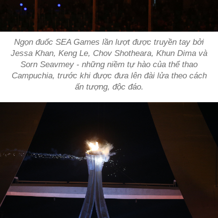
Ngọn đuốc SEA Games lần lượt được truyền tay bởi
Jessa Khan, Keng Le, Chov Shotheara, Khun Dima và
Sorn Seavmey - những niềm tự hào của thể thao
Campuchia, trước khi được đưa lên đài lửa theo cách
ấn tượng, độc đáo.