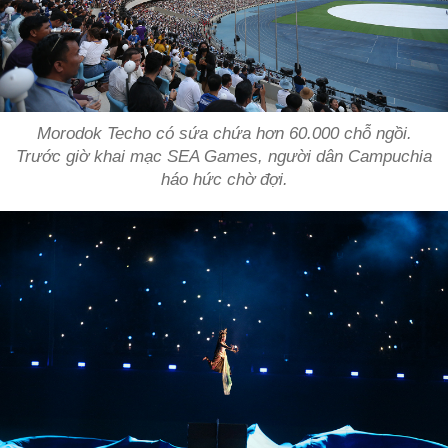
Morodok Techo có sứa chứa hơn 60.000 chỗ ngồi.
Trước giờ khai mạc SEA Games, người dân Campuchia
háo hức chờ đợi.