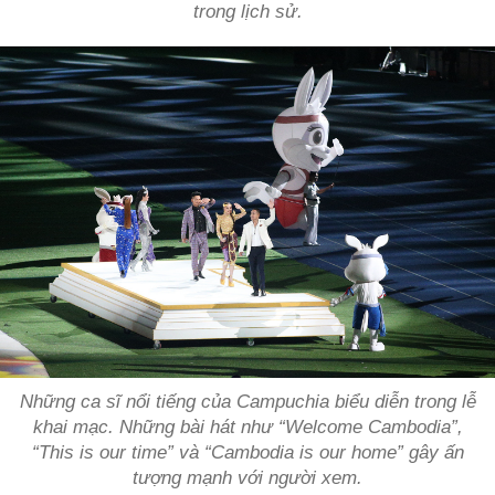
trong lịch sử.
Những ca sĩ nổi tiếng của Campuchia biểu diễn trong lễ
khai mạc. Những bài hát như “Welcome Cambodia”,
“This is our time” và “Cambodia is our home” gây ấn
tượng mạnh với người xem.