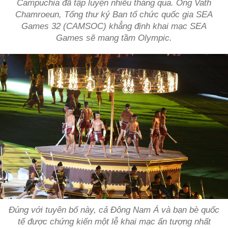
Campuchia đã tập luyện nhiều tháng qua. Ông Vath
Chamroeun, Tổng thư ký Ban tổ chức quốc gia SEA
Games 32 (CAMSOC) khẳng định khai mạc SEA
Games sẽ mang tầm Olympic.
Đúng với tuyên bố này, cả Đông Nam Á và bạn bè quốc
tế được chứng kiến một lễ khai mạc ấn tượng nhất