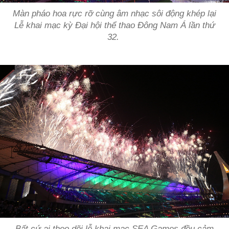
Màn pháo hoa rực rỡ cùng âm nhạc sôi động khép lại
Lễ khai mạc kỳ Đại hội thể thao Đông Nam Á lần thứ
32.
Bất cứ ai theo dõi lễ khai mạc SEA Games đều cảm