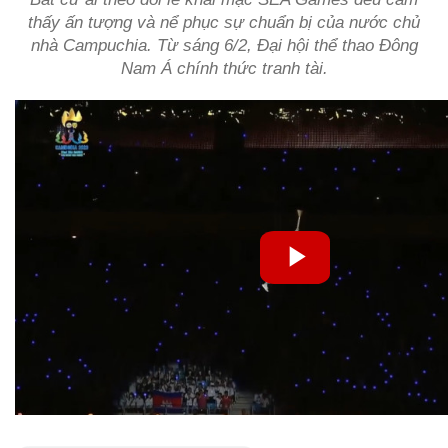
thấy ấn tượng và nể phục sự chuẩn bị của nước chủ
nhà Campuchia. Từ sáng 6/2, Đại hội thể thao Đông
Nam Á chính thức tranh tài.