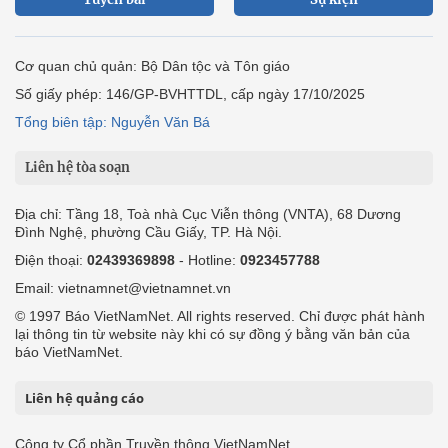
Cơ quan chủ quản: Bộ Dân tộc và Tôn giáo
Số giấy phép: 146/GP-BVHTTDL, cấp ngày 17/10/2025
Tổng biên tập: Nguyễn Văn Bá
Liên hệ tòa soạn
Địa chỉ: Tầng 18, Toà nhà Cục Viễn thông (VNTA), 68 Dương
Đình Nghệ, phường Cầu Giấy, TP. Hà Nội.
Điện thoại:
02439369898
- Hotline:
0923457788
Email: vietnamnet@vietnamnet.vn
© 1997 Báo VietNamNet. All rights reserved. Chỉ được phát hành
lại thông tin từ website này khi có sự đồng ý bằng văn bản của
báo VietNamNet.
Liên hệ quảng cáo
Công ty Cổ phần Truyền thông VietNamNet