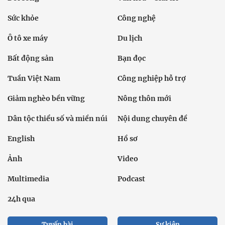
Sức khỏe
Công nghệ
Ô tô xe máy
Du lịch
Bất động sản
Bạn đọc
Tuần Việt Nam
Công nghiệp hỗ trợ
Giảm nghèo bền vững
Nông thôn mới
Dân tộc thiểu số và miền núi
Nội dung chuyên đề
English
Hồ sơ
Ảnh
Video
Multimedia
Podcast
24h qua
Tuyến bài
Sự kiện