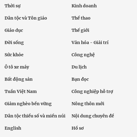
Thời sự
Kinh doanh
Dân tộc và Tôn giáo
Thể thao
Giáo dục
Thế giới
Đời sống
Văn hóa - Giải trí
Sức khỏe
Công nghệ
Ô tô xe máy
Du lịch
Bất động sản
Bạn đọc
Tuần Việt Nam
Công nghiệp hỗ trợ
Giảm nghèo bền vững
Nông thôn mới
Dân tộc thiểu số và miền núi
Nội dung chuyên đề
English
Hồ sơ