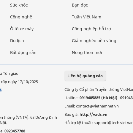
Sức khỏe
Bạn đọc
Công nghệ
Tuần Việt Nam
Ô tô xe máy
Công nghiệp hỗ trợ
Du lịch
Giảm nghèo bền vững
Bất động sản
Nông thôn mới
à Tôn giáo
Liên hệ quảng cáo
 cấp ngày 17/10/2025
Công ty Cổ phần Truyền thông VietN
á
Hotline:
0919405885 (Hà Nội)
-
091943
Email: contact@vietnamnet.vn
Báo giá:
http://vads.vn
Viễn thông (VNTA), 68 Dương Đình
Nội.
Hỗ trợ kỹ thuật: support@tech.vietna
ne:
0923457788