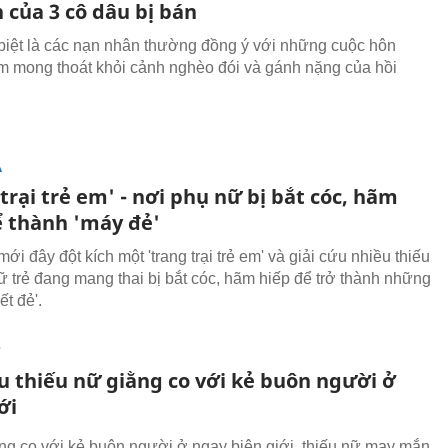
 của 3 cô dâu bị bán
biệt là các nạn nhân thường đồng ý với những cuộc hôn
 mong thoát khỏi cảnh nghèo đói và gánh nặng của hồi
Ạ
trại trẻ em' - nơi phụ nữ bị bắt cóc, hãm
ể thành 'máy đẻ'
ới đây đột kích một 'trang trại trẻ em' và giải cứu nhiều thiếu
ữ trẻ đang mang thai bị bắt cóc, hãm hiếp để trở thành những
ết đẻ'.
T
ứu thiếu nữ giằng co với kẻ buôn người ở
ới
ng co với kẻ buôn người ở ngay biên giới, thiếu nữ may mắn