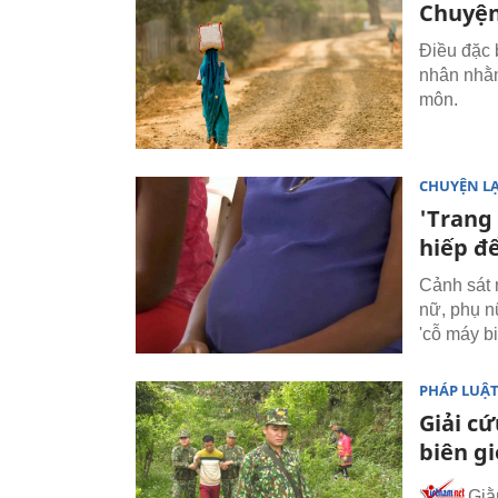
Chuyện
Điều đặc 
nhân nhằm
môn.
CHUYỆN L
'Trang 
hiếp đ
Cảnh sát m
nữ, phụ n
'cỗ máy bi
PHÁP LUẬ
Giải c
biên gi
Giằ