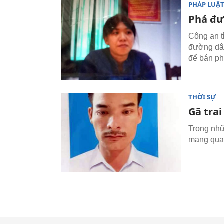
PHÁP LUẬ
Phá đư
Công an t
đường dây
để bán ph
THỜI SỰ
Gã tra
Trong nhữ
mang qua 