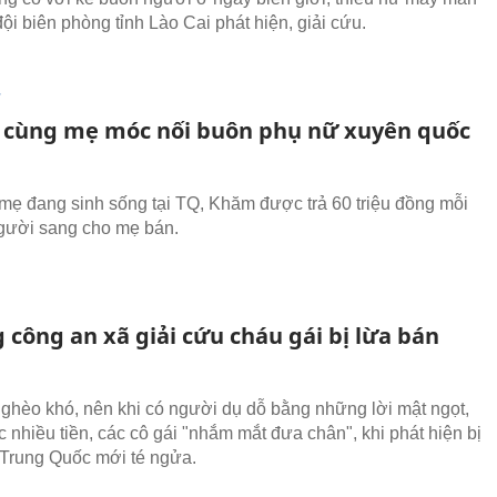
ội biên phòng tỉnh Lào Cai phát hiện, giải cứu.
T
 cùng mẹ móc nối buôn phụ nữ xuyên quốc
mẹ đang sinh sống tại TQ, Khăm được trả 60 triệu đồng mỗi
gười sang cho mẹ bán.
 công an xã giải cứu cháu gái bị lừa bán
nghèo khó, nên khi có người dụ dỗ bằng những lời mật ngọt,
 nhiều tiền, các cô gái "nhắm mắt đưa chân", khi phát hiện bị
Trung Quốc mới té ngửa.