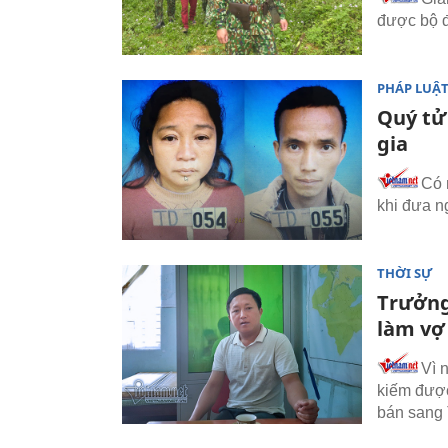
được bộ đ
PHÁP LUẬ
Quý tử
gia
Có 
khi đưa n
THỜI SỰ
Trưởng
làm vợ
Vì 
kiếm được
bán sang 