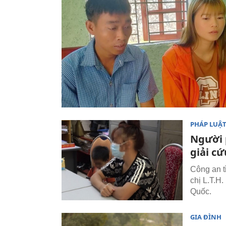
PHÁP LUẬ
Người 
giải c
Công an t
chị L.T.H
Quốc.
GIA ĐÌNH