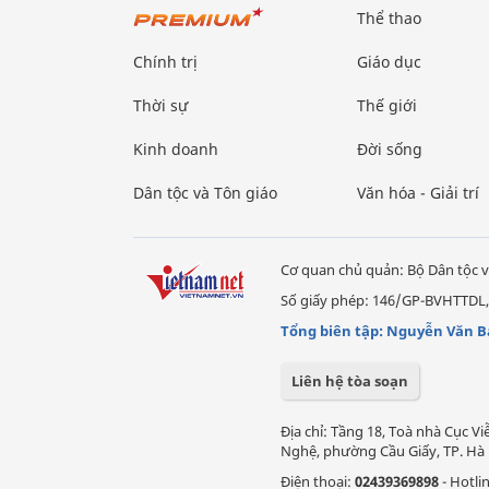
Thể thao
Chính trị
Giáo dục
Thời sự
Thế giới
Kinh doanh
Đời sống
Dân tộc và Tôn giáo
Văn hóa - Giải trí
Cơ quan chủ quản: Bộ Dân tộc v
Số giấy phép: 146/GP-BVHTTDL,
Tổng biên tập: Nguyễn Văn B
Liên hệ tòa soạn
Địa chỉ: Tầng 18, Toà nhà Cục 
Nghệ, phường Cầu Giấy, TP. Hà 
Điện thoại:
02439369898
- Hotli