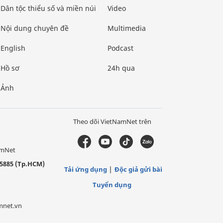
Dân tộc thiểu số và miền núi
Video
Nội dung chuyên đề
Multimedia
English
Podcast
Hồ sơ
24h qua
Ảnh
Theo dõi VietNamNet trên
amNet
5885 (Tp.HCM)
Tải ứng dụng
Độc giả gửi bài
Tuyển dụng
mnet.vn