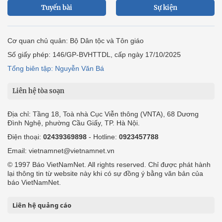
Tuyến bài
Sự kiện
Cơ quan chủ quản: Bộ Dân tộc và Tôn giáo
Số giấy phép: 146/GP-BVHTTDL, cấp ngày 17/10/2025
Tổng biên tập: Nguyễn Văn Bá
Liên hệ tòa soạn
Địa chỉ: Tầng 18, Toà nhà Cục Viễn thông (VNTA), 68 Dương
Đình Nghệ, phường Cầu Giấy, TP. Hà Nội.
Điện thoại:
02439369898
- Hotline:
0923457788
Email: vietnamnet@vietnamnet.vn
© 1997 Báo VietNamNet. All rights reserved. Chỉ được phát hành
lại thông tin từ website này khi có sự đồng ý bằng văn bản của
báo VietNamNet.
Liên hệ quảng cáo