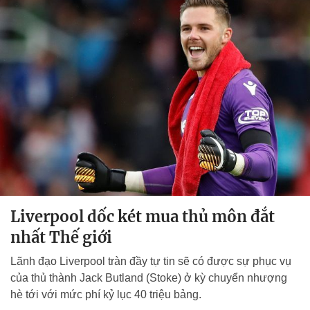
Liverpool dốc két mua thủ môn đắt
nhất Thế giới
Lãnh đạo Liverpool tràn đầy tự tin sẽ có được sự phục vụ
của thủ thành Jack Butland (Stoke) ở kỳ chuyển nhượng
hè tới với mức phí kỷ lục 40 triệu bảng.