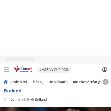
# ASEAN CUP 2026
Chính trị
Thời sự
Kinh doanh
Dân tộc và Tôn giáo
Butland
Tin tức mới nhất về
Butland