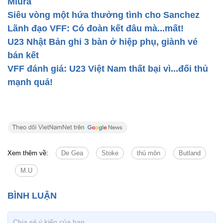
Miura
Siêu vòng một hứa thưởng tình cho Sanchez
Lãnh đạo VFF: Có đoàn kết đâu mà...mất!
U23 Nhật Bản ghi 3 bàn ở hiệp phụ, giành vé
bán kết
VFF đánh giá: U23 Việt Nam thất bại vì...đối thủ
mạnh quá!
Xem thêm về:
De Gea
Stoke
thủ môn
Butland
M.U