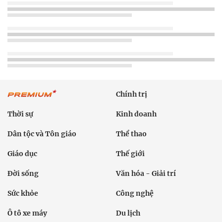
Chính trị
Thời sự
Kinh doanh
Dân tộc và Tôn giáo
Thể thao
Giáo dục
Thế giới
Đời sống
Văn hóa - Giải trí
Sức khỏe
Công nghệ
Ô tô xe máy
Du lịch