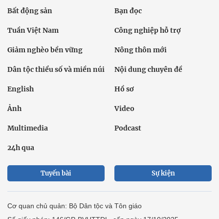
Bất động sản
Bạn đọc
Tuần Việt Nam
Công nghiệp hỗ trợ
Giảm nghèo bền vững
Nông thôn mới
Dân tộc thiểu số và miền núi
Nội dung chuyên đề
English
Hồ sơ
Ảnh
Video
Multimedia
Podcast
24h qua
Tuyến bài
Sự kiện
Cơ quan chủ quản: Bộ Dân tộc và Tôn giáo