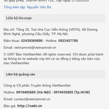
Số giấy phép: 146/GP-BVHTTDL, cấp ngày 17/10/2025
Tổng biên tập: Nguyễn Văn Bá
Liên hệ tòa soạn
Địa chỉ: Tầng 18, Toà nhà Cục Viễn thông (VNTA), 68 Dương
Đình Nghệ, phường Cầu Giấy, TP. Hà Nội.
Điện thoại:
02439369898
- Hotline:
0923457788
Email: vietnamnet@vietnamnet.vn
© 1997 Báo VietNamNet. All rights reserved. Chỉ được phát hành
lại thông tin từ website này khi có sự đồng ý bằng văn bản của
báo VietNamNet.
Liên hệ quảng cáo
Công ty Cổ phần Truyền thông VietNamNet
0919405885 (Hà Nội)
0919435885 (Tp.HCM)
Hotline:
-
Email: contact@vietnamnet.vn
http://vads.vn
Báo giá: