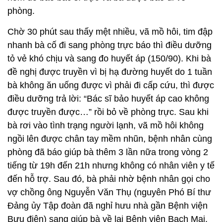
phòng.
Chờ 30 phút sau thấy mệt nhiều, vã mồ hôi, tim đập
nhanh bà cố đi sang phòng trực báo thì điều dưỡng
tỏ vẻ khó chịu và sang đo huyết áp (150/90). Khi bà
đề nghị được truyền vì bị hạ đường huyết do 1 tuần
bà không ăn uống được vì phải đi cấp cứu, thì được
điều dưỡng trả lời: “Bác sĩ bảo huyết áp cao không
được truyền được…” rồi bỏ về phòng trực. Sau khi
bà rơi vào tình trạng người lạnh, vã mồ hôi không
ngồi lên được chân tay mềm nhũn, bệnh nhân cùng
phòng đã báo giúp bà thêm 3 lần nữa trong vòng 2
tiếng từ 19h đến 21h nhưng không có nhân viên y tế
đến hỗ trợ. Sau đó, bà phải nhờ bệnh nhân gọi cho
vợ chồng ông Nguyễn Văn Thụ (nguyên Phó Bí thư
Đảng ủy Tập đoàn đã nghỉ hưu nhà gần Bệnh viện
Bưu điện) sang giúp bà về lại Bệnh viện Bạch Mai.