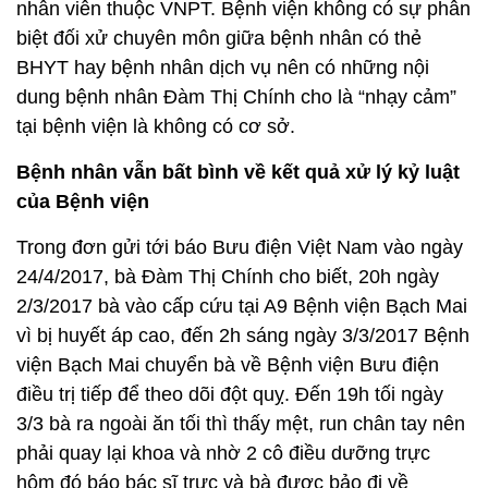
nhân viên thuộc VNPT. Bệnh viện không có sự phân
biệt đối xử chuyên môn giữa bệnh nhân có thẻ
BHYT hay bệnh nhân dịch vụ nên có những nội
dung bệnh nhân Đàm Thị Chính cho là “nhạy cảm”
tại bệnh viện là không có cơ sở.
Bệnh nhân vẫn bất bình về kết quả xử lý kỷ luật
của Bệnh viện
Trong đơn gửi tới báo Bưu điện Việt Nam vào ngày
24/4/2017, bà Đàm Thị Chính cho biết, 20h ngày
2/3/2017 bà vào cấp cứu tại A9 Bệnh viện Bạch Mai
vì bị huyết áp cao, đến 2h sáng ngày 3/3/2017 Bệnh
viện Bạch Mai chuyển bà về Bệnh viện Bưu điện
điều trị tiếp để theo dõi đột quỵ. Đến 19h tối ngày
3/3 bà ra ngoài ăn tối thì thấy mệt, run chân tay nên
phải quay lại khoa và nhờ 2 cô điều dưỡng trực
hôm đó báo bác sĩ trực và bà được bảo đi về