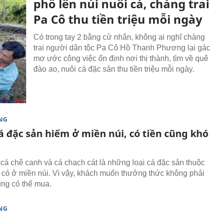
phố lên núi nuôi cá, chàng trai
Pa Cô thu tiền triệu mỗi ngày
Có trong tay 2 bằng cử nhân, không ai nghĩ chàng
trai người dân tộc Pa Cô Hồ Thanh Phương lại gác
mơ ước công việc ổn định nơi thị thành, tìm về quê
đào ao, nuôi cá đặc sản thu tiền triệu mỗi ngày.
NG
cá đặc sản hiếm ở miền núi, có tiền cũng khó
 cá chê canh và cá chạch cát là những loại cá đặc sản thuộc
 có ở miền núi. Vì vậy, khách muốn thưởng thức không phải
ũng có thể mua.
NG