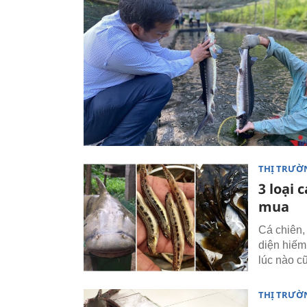
THỊ TRƯỜ
3 loại 
mua
Cá chiên,
diện hiếm
lúc nào c
THỊ TRƯỜ