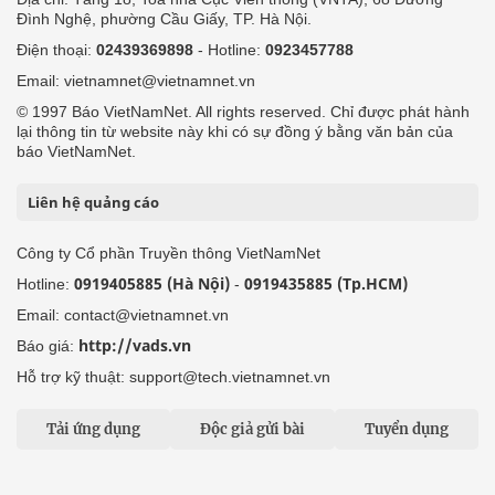
Đình Nghệ, phường Cầu Giấy, TP. Hà Nội.
Điện thoại:
02439369898
- Hotline:
0923457788
Email: vietnamnet@vietnamnet.vn
© 1997 Báo VietNamNet. All rights reserved. Chỉ được phát hành
lại thông tin từ website này khi có sự đồng ý bằng văn bản của
báo VietNamNet.
Liên hệ quảng cáo
Công ty Cổ phần Truyền thông VietNamNet
0919405885 (Hà Nội)
0919435885 (Tp.HCM)
Hotline:
-
Email: contact@vietnamnet.vn
http://vads.vn
Báo giá:
Hỗ trợ kỹ thuật: support@tech.vietnamnet.vn
Tải ứng dụng
Độc giả gửi bài
Tuyển dụng