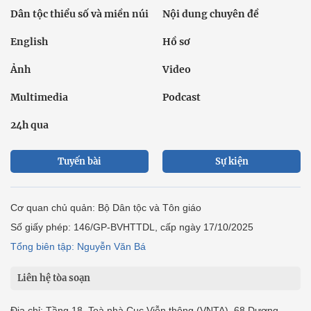
Dân tộc thiểu số và miền núi
Nội dung chuyên đề
English
Hồ sơ
Ảnh
Video
Multimedia
Podcast
24h qua
Tuyến bài
Sự kiện
Cơ quan chủ quản: Bộ Dân tộc và Tôn giáo
Số giấy phép: 146/GP-BVHTTDL, cấp ngày 17/10/2025
Tổng biên tập: Nguyễn Văn Bá
Liên hệ tòa soạn
Địa chỉ: Tầng 18, Toà nhà Cục Viễn thông (VNTA), 68 Dương