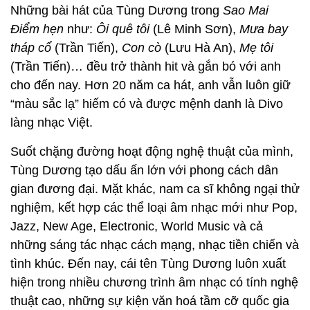
Những bài hát của Tùng Dương trong
Sao Mai
Điểm hẹn
như:
Ôi quê tôi
(Lê Minh Sơn),
Mưa bay
tháp cổ
(Trần Tiến),
Con cò
(Lưu Hà An),
Mẹ tôi
(Trần Tiến)… đều trở thành hit và gắn bó với anh
cho đến nay. Hơn 20 năm ca hát, anh vẫn luôn giữ
“màu sắc lạ” hiếm có và được mệnh danh là Divo
làng nhạc Việt.
Suốt chặng đường hoạt động nghệ thuật của mình,
Tùng Dương tạo dấu ấn lớn với phong cách dân
gian đương đại. Mặt khác, nam ca sĩ không ngại thử
nghiệm, kết hợp các thể loại âm nhạc mới như Pop,
Jazz, New Age, Electronic, World Music và cả
những sáng tác nhạc cách mạng, nhạc tiền chiến và
tình khúc. Đến nay, cái tên Tùng Dương luôn xuất
hiện trong nhiều chương trình âm nhạc có tính nghệ
thuật cao, những sự kiện văn hoá tầm cỡ quốc gia