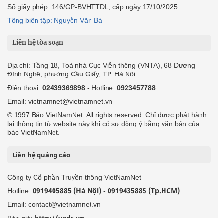
Số giấy phép: 146/GP-BVHTTDL, cấp ngày 17/10/2025
Tổng biên tập: Nguyễn Văn Bá
Liên hệ tòa soạn
Địa chỉ: Tầng 18, Toà nhà Cục Viễn thông (VNTA), 68 Dương
Đình Nghệ, phường Cầu Giấy, TP. Hà Nội.
Điện thoại:
02439369898
- Hotline:
0923457788
Email: vietnamnet@vietnamnet.vn
© 1997 Báo VietNamNet. All rights reserved. Chỉ được phát hành
lại thông tin từ website này khi có sự đồng ý bằng văn bản của
báo VietNamNet.
Liên hệ quảng cáo
Công ty Cổ phần Truyền thông VietNamNet
0919405885 (Hà Nội)
0919435885 (Tp.HCM)
Hotline:
-
Email: contact@vietnamnet.vn
http://vads.vn