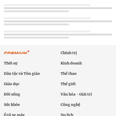
Chính trị
Thời sự
Kinh doanh
Dân tộc và Tôn giáo
Thể thao
Giáo dục
Thế giới
Đời sống
Văn hóa - Giải trí
Sức khỏe
Công nghệ
Ô tô xe máy
Du lịch