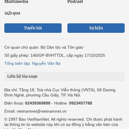
Multimedia
Podcast
24h qua
Tuyến bài
Sự kiện
Cơ quan chủ quản: Bộ Dân tộc và Tôn giáo
Số giấy phép: 146/GP-BVHTTDL, cấp ngày 17/10/2025
Tổng biên tập: Nguyễn Văn Bá
Liên hệ tòa soạn
Địa chỉ: Tầng 18, Toà nhà Cục Viễn thông (VNTA), 68 Dương
Đình Nghệ, phường Cầu Giấy, TP. Hà Nội.
Điện thoại:
02439369898
- Hotline:
0923457788
Email: vietnamnet@vietnamnet.vn
© 1997 Báo VietNamNet. All rights reserved. Chỉ được phát hành
lại thông tin từ website này khi có sự đồng ý bằng văn bản của