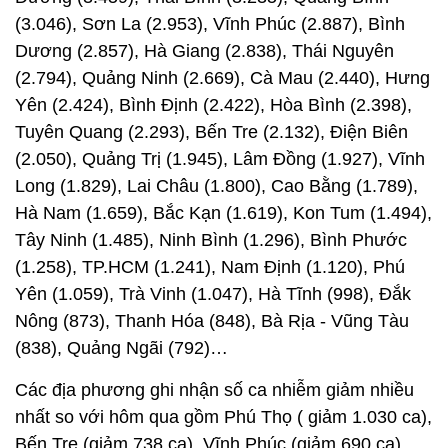
(3.046), Sơn La (2.953), Vĩnh Phúc (2.887), Bình
Dương (2.857), Hà Giang (2.838), Thái Nguyên
(2.794), Quảng Ninh (2.669), Cà Mau (2.440), Hưng
Yên (2.424), Bình Định (2.422), Hòa Bình (2.398),
Tuyên Quang (2.293), Bến Tre (2.132), Điện Biên
(2.050), Quảng Trị (1.945), Lâm Đồng (1.927), Vĩnh
Long (1.829), Lai Châu (1.800), Cao Bằng (1.789),
Hà Nam (1.659), Bắc Kạn (1.619), Kon Tum (1.494),
Tây Ninh (1.485), Ninh Bình (1.296), Bình Phước
(1.258), TP.HCM (1.241), Nam Định (1.120), Phú
Yên (1.059), Trà Vinh (1.047), Hà Tĩnh (998), Đắk
Nông (873), Thanh Hóa (848), Bà Rịa - Vũng Tàu
(838), Quảng Ngãi (792)…
Các địa phương ghi nhận số ca nhiễm giảm nhiều
nhất so với hôm qua gồm Phú Thọ ( giảm 1.030 ca),
Bến Tre (giảm 738 ca), Vĩnh Phúc (giảm 690 ca).