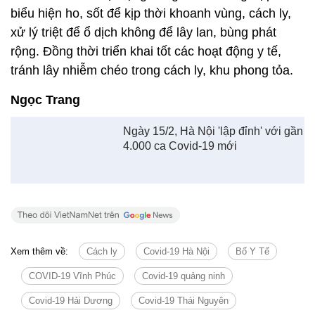
là 32.483.133 liều.
Hôm nay, Bộ Y tế ban hành công văn về việc tăng
cường tiêm chủng vắc xin phòng Covid-19 cho trẻ
12-17 tuổi.
Bộ tiếp tục chỉ đạo các địa phương tăng cường
giám sát, phát hiện sớm các trường hợp nghi ngờ
nhiễm Covid-19 tại cộng đồng, các trường hợp có
biểu hiện ho, sốt để kịp thời khoanh vùng, cách ly,
xử lý triệt để ổ dịch không để lây lan, bùng phát
rộng. Đồng thời triển khai tốt các hoạt động y tế,
tránh lây nhiễm chéo trong cách ly, khu phong tỏa.
Ngọc Trang
Ngày 15/2, Hà Nội 'lập đỉnh' với gần
4.000 ca Covid-19 mới