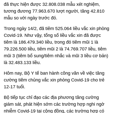
ca tử vong do Covid-19 tại Việt Nam tính đến nay là
39.122 ca, chiếm tỷ lệ 1,5% so với tổng số ca
nhiễm.
Bộ Y tế đánh giá, tổng số ca tử vong của nước ta
xếp thứ 24/225 vùng lãnh thổ. So với châu Á, tổng
số ca tử vong xếp thứ 6/49 (xếp thứ 3 ASEAN).
Về xét nghiệm, tính từ 27/4/2021 đến nay, nước ta
đã thực hiện được 32.808.038 mẫu xét nghiệm,
tương đương 77.963.670 lượt người, tăng 42.810
mẫu so với ngày trước đó.
Trong ngày 14/2, đã tiêm 525.064 liều vắc xin phòng
Covid-19. Như vậy, tổng số liều vắc xin đã được
tiêm là 186.479.340 liều, trong đó tiêm mũi 1 là
79.226.500 liều, tiêm mũi 2 là 74.769.707 liều, tiêm
mũi 3 (tiêm bổ sung/tiêm nhắc và mũi 3 liều cơ bản)