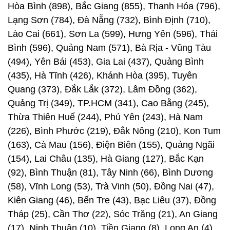
Hòa Bình (898), Bắc Giang (855), Thanh Hóa (796),
Lạng Sơn (784), Đà Nẵng (732), Bình Định (710),
Lào Cai (661), Sơn La (599), Hưng Yên (596), Thái
Bình (596), Quảng Nam (571), Bà Rịa - Vũng Tàu
(494), Yên Bái (453), Gia Lai (437), Quảng Bình
(435), Hà Tĩnh (426), Khánh Hòa (395), Tuyên
Quang (373), Đắk Lắk (372), Lâm Đồng (362),
Quảng Trị (349), TP.HCM (341), Cao Bằng (245),
Thừa Thiên Huế (244), Phú Yên (243), Hà Nam
(226), Bình Phước (219), Đắk Nông (210), Kon Tum
(163), Cà Mau (156), Điện Biên (155), Quảng Ngãi
(154), Lai Châu (135), Hà Giang (127), Bắc Kạn
(92), Bình Thuận (81), Tây Ninh (66), Bình Dương
(58), Vĩnh Long (53), Trà Vinh (50), Đồng Nai (47),
Kiên Giang (46), Bến Tre (43), Bạc Liêu (37), Đồng
Tháp (25), Cần Thơ (22), Sóc Trăng (21), An Giang
(17), Ninh Thuận (10), Tiền Giang (8), Long An (4).