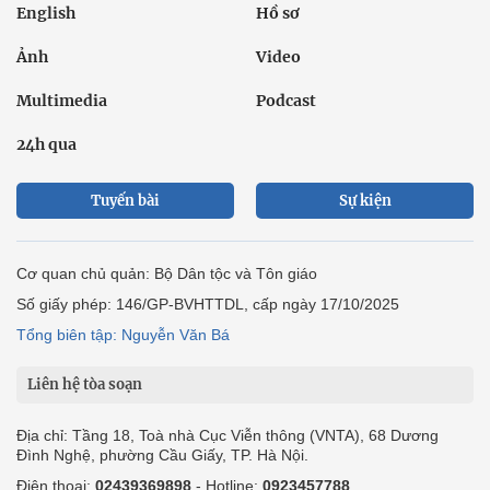
Ô tô xe máy
Du lịch
Bất động sản
Bạn đọc
Tuần Việt Nam
Công nghiệp hỗ trợ
Giảm nghèo bền vững
Nông thôn mới
Dân tộc thiểu số và miền núi
Nội dung chuyên đề
English
Hồ sơ
Ảnh
Video
Multimedia
Podcast
24h qua
Tuyến bài
Sự kiện