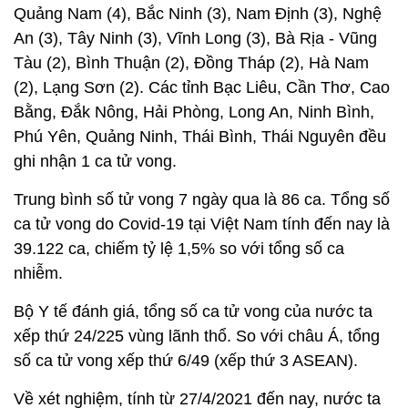
2.926 trường hợp.
Ngày 15/2, cả nước ghi nhận 85 ca tử vong. Trong
số 4 ca tử vong tại TP.HCM có 2 ca từ Bình Định và
Long An chuyển đến.
Các ca còn lại được ghi nhận tại Hà Nội (11), Khánh
Hòa (9 ca trong 2 ngày), Quảng Ngãi (6 ca trong 2
ngày), Bình Định (5), Đà Nẵng (5), Kiên Giang (5),
Quảng Nam (4), Bắc Ninh (3), Nam Định (3), Nghệ
An (3), Tây Ninh (3), Vĩnh Long (3), Bà Rịa - Vũng
Tàu (2), Bình Thuận (2), Đồng Tháp (2), Hà Nam
(2), Lạng Sơn (2). Các tỉnh Bạc Liêu, Cần Thơ, Cao
Bằng, Đắk Nông, Hải Phòng, Long An, Ninh Bình,
Phú Yên, Quảng Ninh, Thái Bình, Thái Nguyên đều
ghi nhận 1 ca tử vong.
Trung bình số tử vong 7 ngày qua là 86 ca. Tổng số