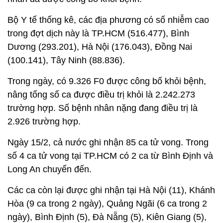
Kể từ đầu dịch đến nay, Việt Nam có 2.572.087 ca
nhiễm, đứng thứ 34/225 quốc gia và vùng lãnh thổ.
Đợt dịch thứ 4, số ca nhiễm mới ghi nhận trong
nước là 2.564.888 ca, trong đó có 2.239.456 bệnh
nhân đã được công bố khỏi bệnh.
Bộ Y tế thống kê, các địa phương có số nhiễm cao
trong đợt dịch này là TP.HCM (516.477), Bình
Dương (293.201), Hà Nội (176.043), Đồng Nai
(100.141), Tây Ninh (88.836).
Trong ngày, có 9.326 F0 được công bố khỏi bệnh,
nâng tổng số ca được điều trị khỏi là 2.242.273
trường hợp. Số bệnh nhân nặng đang điều trị là