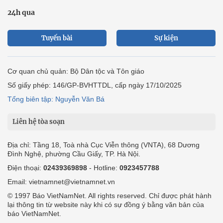
24h qua
Tuyến bài
Sự kiện
Cơ quan chủ quản: Bộ Dân tộc và Tôn giáo
Số giấy phép: 146/GP-BVHTTDL, cấp ngày 17/10/2025
Tổng biên tập: Nguyễn Văn Bá
Liên hệ tòa soạn
Địa chỉ: Tầng 18, Toà nhà Cục Viễn thông (VNTA), 68 Dương
Đình Nghệ, phường Cầu Giấy, TP. Hà Nội.
Điện thoại:
02439369898
- Hotline:
0923457788
Email: vietnamnet@vietnamnet.vn
© 1997 Báo VietNamNet. All rights reserved. Chỉ được phát hành
lại thông tin từ website này khi có sự đồng ý bằng văn bản của
báo VietNamNet.