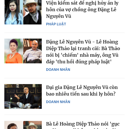
Viện kiểm sát đề nghị hủy án ly
hôn của vợ chồng ông Đặng Lê
Nguyên Vũ
PHÁP LUẬT
Đặng Lê Nguyên Vũ - Lê Hoàng
Diệp Thảo lại tranh cãi: Bà Thảo
nói bị 'chiếm' nhà máy, ông Vũ
đáp 'thu hồi đúng pháp luật'
DOANH NHÂN
Đại gia Đặng Lê Nguyên Vũ còn
bao nhiêu tiền sau khi ly hôn?
DOANH NHÂN
Bà Lê Hoàng Diệp Thảo nói 'gục