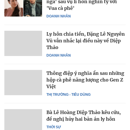
ngã' sau vụ li hôn nghìn tỷ với
'Vua cà phê'
DOANH NHÂN
Ly hôn chia tiền, Đặng Lê Nguyên
Vũ vẫn nhắc lại điều này về Diệp
Thảo
DOANH NHÂN
Thông điệp ý nghĩa ẩn sau những
hộp cà phê năng lượng cho Gen Z
Việt
THỊ TRƯỜNG - TIÊU DÙNG
Bà Lê Hoàng Diệp Thảo kêu cứu,
đề nghị hủy hai bản án ly hôn
THỜI SỰ