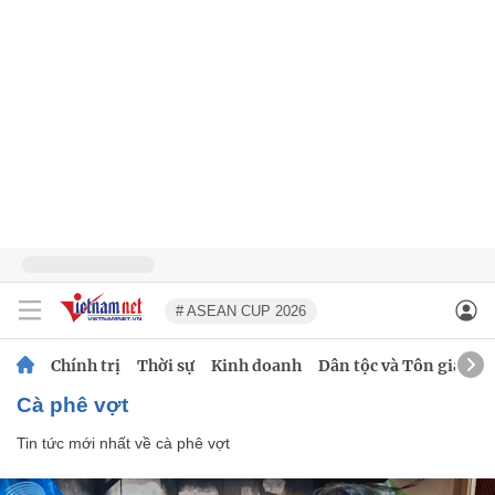
# ASEAN CUP 2026
Chính trị
Thời sự
Kinh doanh
Dân tộc và Tôn giáo
cà phê vợt
Tin tức mới nhất về
cà phê vợt