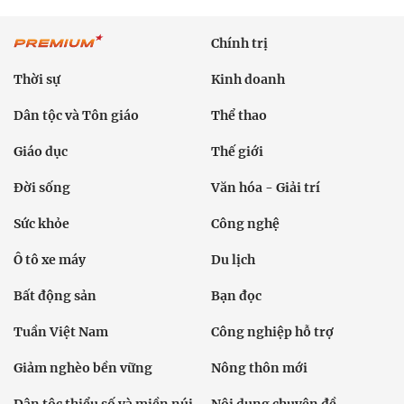
Chính trị
Thời sự
Kinh doanh
Dân tộc và Tôn giáo
Thể thao
Giáo dục
Thế giới
Đời sống
Văn hóa - Giải trí
Sức khỏe
Công nghệ
Ô tô xe máy
Du lịch
Bất động sản
Bạn đọc
Tuần Việt Nam
Công nghiệp hỗ trợ
Giảm nghèo bền vững
Nông thôn mới
Dân tộc thiểu số và miền núi
Nội dung chuyên đề