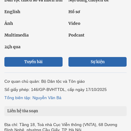
English
Hồ sơ
Ảnh
Video
Multimedia
Podcast
24h qua
Tuyến bài
Sự kiện
Cơ quan chủ quản: Bộ Dân tộc và Tôn giáo
Số giấy phép: 146/GP-BVHTTDL, cấp ngày 17/10/2025
Tổng biên tập: Nguyễn Văn Bá
Liên hệ tòa soạn
Địa chỉ: Tầng 18, Toà nhà Cục Viễn thông (VNTA), 68 Dương
Đình Nghệ, phường Cầu Giấy, TP. Hà Nội.