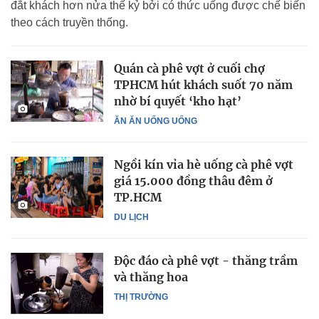
đắt khách hơn nửa thế kỷ bởi có thức uống được chế biến
theo cách truyền thống.
Quán cà phê vợt ở cuối chợ
TPHCM hút khách suốt 70 năm
nhờ bí quyết ‘kho hạt’
ĂN ĂN UỐNG UỐNG
Ngồi kín vỉa hè uống cà phê vợt
giá 15.000 đồng thâu đêm ở
TP.HCM
DU LỊCH
Độc đáo cà phê vợt - thăng trầm
và thăng hoa
THỊ TRƯỜNG