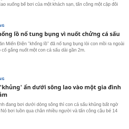
 lao xuống bể bơi của một khách sạn, tấn công một cặp đôi
NG
hổng lồ nổ tung bụng vì nuốt chửng cá sấu
răn Miến Điện "khổng lồ" đã nổ tung bụng lòi con mồi ra ngoài
ó cố gắng nuốt một con cá sấu dài gần 2m.
NG
 'khủng' ẩn dưới sông lao vào một gia đình
tắm
ình đang bơi dưới dòng sông thì con cá sấu khủng bất ngờ
. Nó bơi luồn qua chân nhiều người và tấn công cậu bé 14