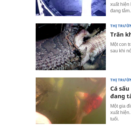
xuất hiện
đang tắm.
THỊ TRƯỜ
Trăn k
Một con t
sau khi n
THỊ TRƯỜ
Cá sấu
đang 
Một gia đ
xuất hiện
tuổi.