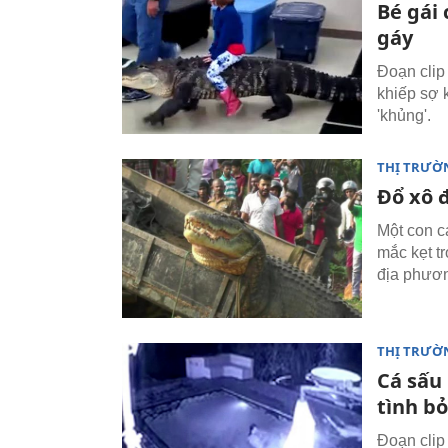
Bé gái
gáy
Đoạn clip
khiếp sợ 
'khủng'.
THỊ TRƯỜ
Đổ xô 
Một con c
mắc kẹt t
địa phươn
THỊ TRƯỜ
Cá sấu
tình b
Đoạn clip