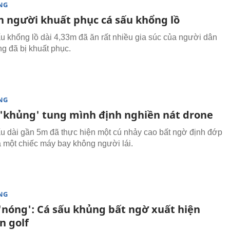
NG
ợn người khuất phục cá sấu khổng lồ
u khổng lồ dài 4,33m đã ăn rất nhiều gia súc của người dân
g đã bị khuất phục.
NG
 'khủng' tung mình định nghiền nát drone
u dài gần 5m đã thực hiện một cú nhảy cao bất ngờ định đớp
à một chiếc máy bay không người lái.
NG
 'nóng': Cá sấu khủng bất ngờ xuất hiện
n golf