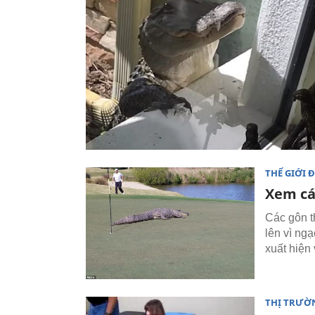
THẾ GIỚI 
Xem cá
Các gôn t
lên vì ng
xuất hiện 
THỊ TRƯỜ