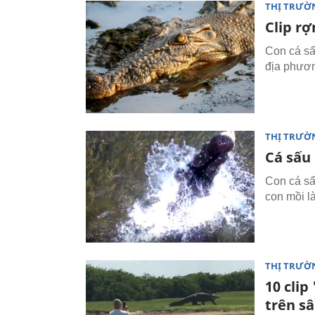
THỊ TRƯỜ
Clip r
Con cá sấ
địa phươn
THỊ TRƯỜ
Cá sấu
Con cá sấ
con mồi l
THỊ TRƯỜ
10 clip
trên sâ