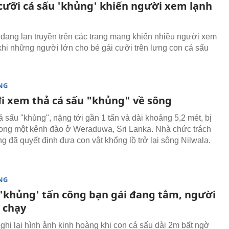
 cưỡi cá sấu 'khủng' khiến người xem lạnh
 đang lan truyền trên các trang mạng khiến nhiều người xem
khi những người lớn cho bé gái cưỡi trên lưng con cá sấu
NG
đi xem thả cá sấu "khủng" về sông
á sấu "khủng", nặng tới gần 1 tấn và dài khoảng 5,2 mét, bị
rong một kênh đào ở Weraduwa, Sri Lanka. Nhà chức trách
g đã quyết định đưa con vật khổng lồ trở lại sông Nilwala.
NG
 'khủng' tấn công bạn gái đang tắm, người
ỏ chạy
 ghi lại hình ảnh kinh hoàng khi con cá sấu dài 2m bất ngờ