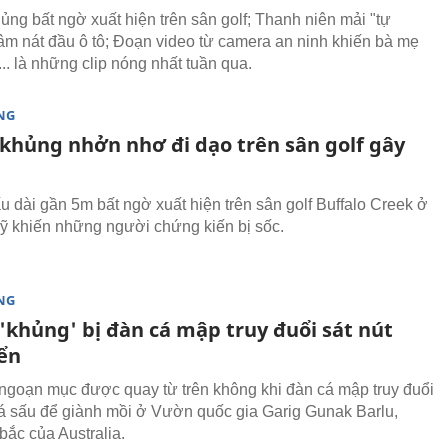
ủng bất ngờ xuất hiện trên sân golf; Thanh niên mải "tự
m nát đầu ô tô; Đoạn video từ camera an ninh khiến bà mẹ
.. là những clip nóng nhất tuần qua.
NG
 khủng nhởn nhơ đi dạo trên sân golf gây
u dài gần 5m bất ngờ xuất hiện trên sân golf Buffalo Creek ở
Mỹ khiến những người chứng kiến bị sốc.
NG
'khủng' bị đàn cá mập truy đuổi sát nút
iển
ngoạn mục được quay từ trên không khi đàn cá mập truy đuổi
á sấu để giành mồi ở Vườn quốc gia Garig Gunak Barlu,
bắc của Australia.