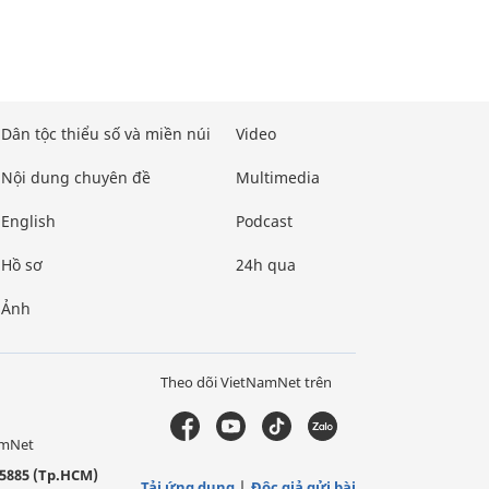
Dân tộc thiểu số và miền núi
Video
Nội dung chuyên đề
Multimedia
English
Podcast
Hồ sơ
24h qua
Ảnh
Theo dõi VietNamNet trên
amNet
5885 (Tp.HCM)
Tải ứng dụng
Độc giả gửi bài