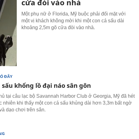
cửa đòi vào nhà
Một phụ nữ ở Florida, Mỹ buộc phải đối mặt với
một vị khách không mời khi một con cá sấu dài
khoảng 2,5m gõ cửa đòi vào nhà.
ĐÓ ĐÂY
 sấu khổng lồ đại náo sân gôn
hủ tại câu lạc bộ Savannah Harbor Club ở Georgia, Mỹ đã hét
ạc nhiên khi thấy một con cá sấu khủng dài hơn 3,3m bất ngờ
và dạo chơi trên sân.
NG