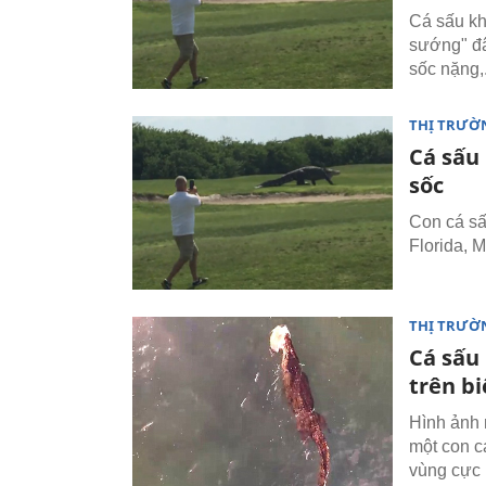
Cá sấu kh
sướng" đâ
sốc nặng,.
THỊ TRƯỜ
Cá sấu
sốc
Con cá sấ
Florida, 
THỊ TRƯỜ
Cá sấu 
trên b
Hình ảnh 
một con c
vùng cực 