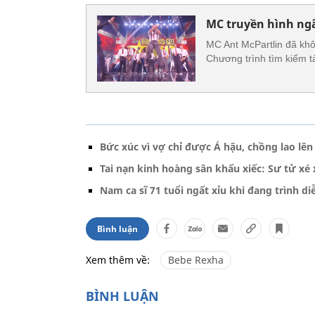
MC truyền hình ngã
MC Ant McPartlin đã khô
Chương trình tìm kiếm tài
Bức xúc vì vợ chỉ được Á hậu, chồng lao l
Tai nạn kinh hoàng sân khấu xiếc: Sư tử xé 
Nam ca sĩ 71 tuổi ngất xỉu khi đang trình di
Bình luận
Xem thêm về:
Bebe Rexha