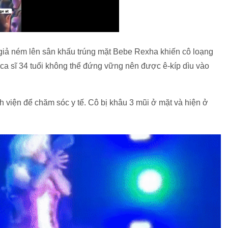
 giả ném lên sân khấu trúng mặt Bebe Rexha khiến cô loạng
 ca sĩ 34 tuổi không thể đứng vững nên được ê-kíp dìu vào
iện để chăm sóc y tế. Cô bị khâu 3 mũi ở mặt và hiện ở