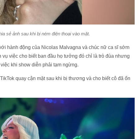
ia sẻ ảnh sau khi bị ném điện thoại vào mặt.
n với hành động của Nicolas Malvagna và chúc nữ ca sĩ sớm
 vụ việc cho biết ban đầu họ tưởng đó chỉ là trò đùa nhưng
ụ việc khi show diễn phải tạm ngừng.
 TikTok quay cận mặt sau khi bị thương và cho biết cô đã ổn