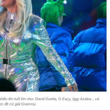
iều tên tuổi lớn như: David Guetta, G-Eazy, Iggy Azalea... và
ợc đề cử giải Grammy.