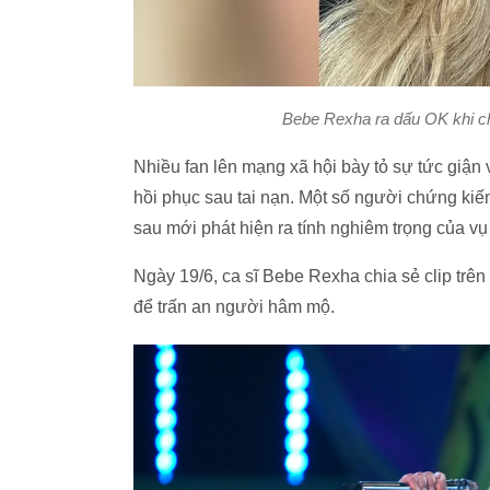
Bebe Rexha ra dấu OK khi ch
Nhiều fan lên mạng xã hội bày tỏ sự tức giậ
hồi phục sau tai nạn. Một số người chứng kiến
sau mới phát hiện ra tính nghiêm trọng của v
Ngày 19/6, ca sĩ Bebe Rexha chia sẻ clip trên
để trấn an người hâm mộ.