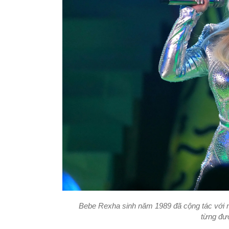
Bebe Rexha sinh năm 1989 đã cộng tác với nh
từng đư