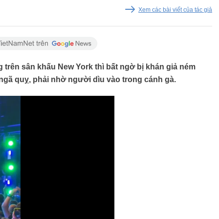
Xem các bài viết của tác giả
 trên sân khấu New York thì bất ngờ bị khán giả ném
ngã quỵ, phải nhờ người dìu vào trong cánh gà.