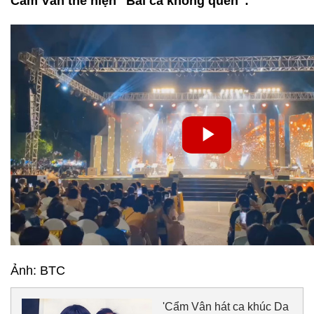
Cẩm Vân thể hiện "Bài ca không quên":
Ảnh: BTC
'Cẩm Vân hát ca khúc Da