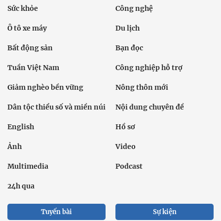
Sức khỏe
Công nghệ
Ô tô xe máy
Du lịch
Bất động sản
Bạn đọc
Tuần Việt Nam
Công nghiệp hỗ trợ
Giảm nghèo bền vững
Nông thôn mới
Dân tộc thiểu số và miền núi
Nội dung chuyên đề
English
Hồ sơ
Ảnh
Video
Multimedia
Podcast
24h qua
Tuyến bài
Sự kiện