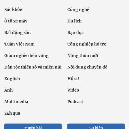
Sức khỏe
Công nghệ
Ô tô xe máy
Du lịch
Bất động sản
Bạn đọc
Tuần Việt Nam
Công nghiệp hỗ trợ
Giảm nghèo bền vững
Nông thôn mới
Dân tộc thiểu số và miền núi
Nội dung chuyên đề
English
Hồ sơ
Ảnh
Video
Multimedia
Podcast
24h qua
Tuyến bài
Sự kiện