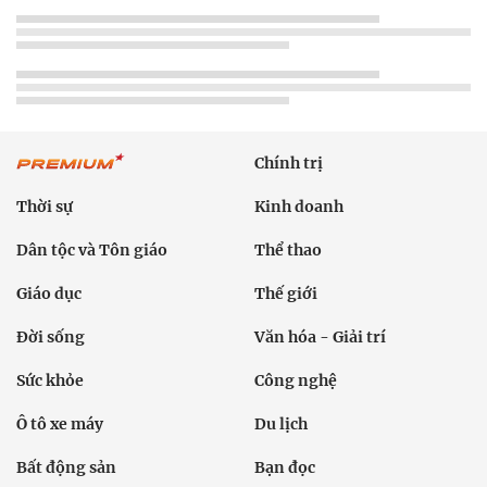
Chính trị
Thời sự
Kinh doanh
Dân tộc và Tôn giáo
Thể thao
Giáo dục
Thế giới
Đời sống
Văn hóa - Giải trí
Sức khỏe
Công nghệ
Ô tô xe máy
Du lịch
Bất động sản
Bạn đọc