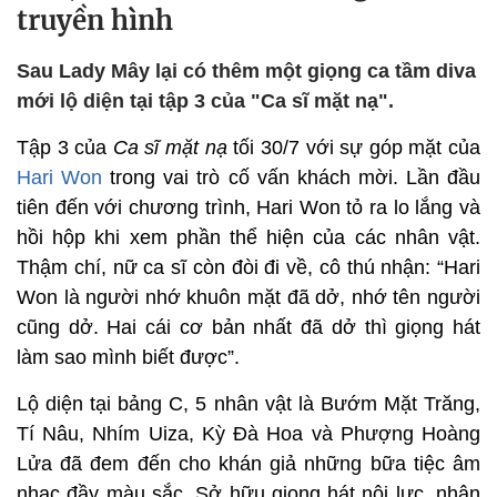
truyền hình
Sau Lady Mây lại có thêm một giọng ca tầm diva
mới lộ diện tại tập 3 của "Ca sĩ mặt nạ".
Tập 3 của
Ca sĩ mặt nạ
tối 30/7 với sự góp mặt của
Hari Won
trong vai trò cố vấn khách mời. Lần đầu
tiên đến với chương trình, Hari Won tỏ ra lo lắng và
hồi hộp khi xem phần thể hiện của các nhân vật.
Thậm chí, nữ ca sĩ còn đòi đi về, cô thú nhận: “Hari
Won là người nhớ khuôn mặt đã dở, nhớ tên người
cũng dở. Hai cái cơ bản nhất đã dở thì giọng hát
làm sao mình biết được”.
Lộ diện tại bảng C, 5 nhân vật là Bướm Mặt Trăng,
Tí Nâu, Nhím Uiza, Kỳ Đà Hoa và Phượng Hoàng
Lửa đã đem đến cho khán giả những bữa tiệc âm
nhạc đầy màu sắc. Sở hữu giọng hát nội lực, nhân