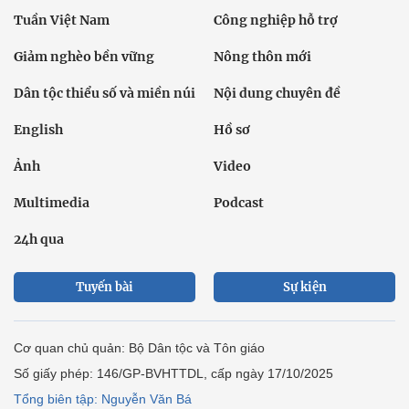
Tuần Việt Nam
Công nghiệp hỗ trợ
Giảm nghèo bền vững
Nông thôn mới
Dân tộc thiểu số và miền núi
Nội dung chuyên đề
English
Hồ sơ
Ảnh
Video
Multimedia
Podcast
24h qua
Tuyến bài
Sự kiện
Cơ quan chủ quản: Bộ Dân tộc và Tôn giáo
Số giấy phép: 146/GP-BVHTTDL, cấp ngày 17/10/2025
Tổng biên tập: Nguyễn Văn Bá