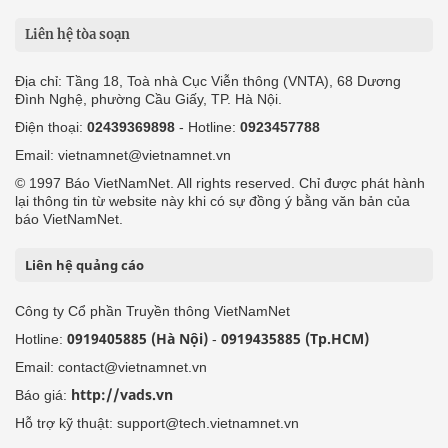
Liên hệ tòa soạn
Địa chỉ: Tầng 18, Toà nhà Cục Viễn thông (VNTA), 68 Dương
Đình Nghệ, phường Cầu Giấy, TP. Hà Nội.
Điện thoại:
02439369898
- Hotline:
0923457788
Email: vietnamnet@vietnamnet.vn
© 1997 Báo VietNamNet. All rights reserved. Chỉ được phát hành
lại thông tin từ website này khi có sự đồng ý bằng văn bản của
báo VietNamNet.
Liên hệ quảng cáo
Công ty Cổ phần Truyền thông VietNamNet
0919405885 (Hà Nội)
0919435885 (Tp.HCM)
Hotline:
-
Email: contact@vietnamnet.vn
http://vads.vn
Báo giá:
Hỗ trợ kỹ thuật: support@tech.vietnamnet.vn