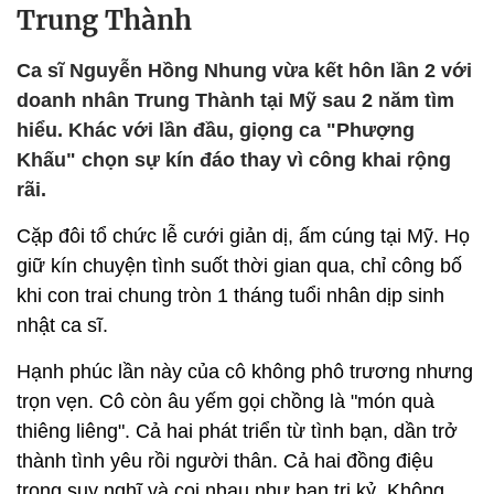
Trung Thành
Ca sĩ Nguyễn Hồng Nhung vừa kết hôn lần 2 với
doanh nhân Trung Thành tại Mỹ sau 2 năm tìm
hiểu. Khác với lần đầu, giọng ca "Phượng
Khấu" chọn sự kín đáo thay vì công khai rộng
rãi.
Cặp đôi tổ chức lễ cưới giản dị, ấm cúng tại Mỹ. Họ
giữ kín chuyện tình suốt thời gian qua, chỉ công bố
khi con trai chung tròn 1 tháng tuổi nhân dịp sinh
nhật ca sĩ.
Hạnh phúc lần này của cô không phô trương nhưng
trọn vẹn. Cô còn âu yếm gọi chồng là "món quà
thiêng liêng". Cả hai phát triển từ tình bạn, dần trở
thành tình yêu rồi người thân. Cả hai đồng điệu
trong suy nghĩ và coi nhau như bạn tri kỷ. Không