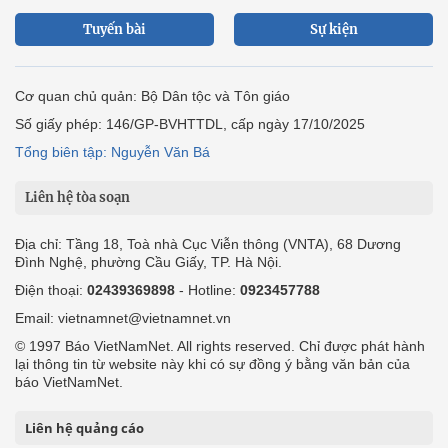
Tuyến bài
Sự kiện
Cơ quan chủ quản: Bộ Dân tộc và Tôn giáo
Số giấy phép: 146/GP-BVHTTDL, cấp ngày 17/10/2025
Tổng biên tập: Nguyễn Văn Bá
Liên hệ tòa soạn
Địa chỉ: Tầng 18, Toà nhà Cục Viễn thông (VNTA), 68 Dương
Đình Nghệ, phường Cầu Giấy, TP. Hà Nội.
Điện thoại:
02439369898
- Hotline:
0923457788
Email: vietnamnet@vietnamnet.vn
© 1997 Báo VietNamNet. All rights reserved. Chỉ được phát hành
lại thông tin từ website này khi có sự đồng ý bằng văn bản của
báo VietNamNet.
Liên hệ quảng cáo