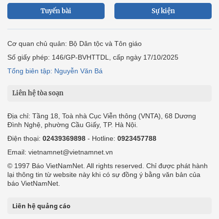
Tuyến bài
Sự kiện
Cơ quan chủ quản: Bộ Dân tộc và Tôn giáo
Số giấy phép: 146/GP-BVHTTDL, cấp ngày 17/10/2025
Tổng biên tập: Nguyễn Văn Bá
Liên hệ tòa soạn
Địa chỉ: Tầng 18, Toà nhà Cục Viễn thông (VNTA), 68 Dương
Đình Nghệ, phường Cầu Giấy, TP. Hà Nội.
Điện thoại:
02439369898
- Hotline:
0923457788
Email: vietnamnet@vietnamnet.vn
© 1997 Báo VietNamNet. All rights reserved. Chỉ được phát hành
lại thông tin từ website này khi có sự đồng ý bằng văn bản của
báo VietNamNet.
Liên hệ quảng cáo