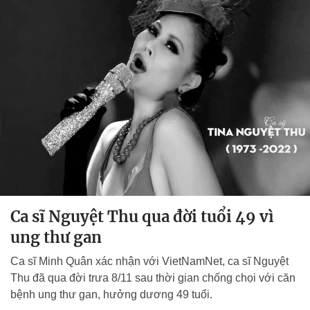
Ca sĩ Nguyệt Thu qua đời tuổi 49 vì
ung thư gan
Ca sĩ Minh Quân xác nhận với VietNamNet, ca sĩ Nguyệt
Thu đã qua đời trưa 8/11 sau thời gian chống chọi với căn
bệnh ung thư gan, hưởng dương 49 tuổi.