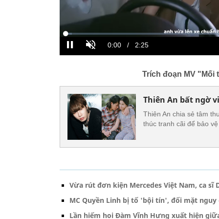
Trích đoạn MV "Mối t
Thiên An bất ngờ vi
Thiên An chia sẻ tâm thư
thúc tranh cãi để bảo vệ
Vừa rút đơn kiện Mercedes Việt Nam, ca sĩ 
MC Quyền Linh bị tố 'bội tín', đối mặt nguy 
Lần hiếm hoi Đàm Vĩnh Hưng xuất hiện giữ