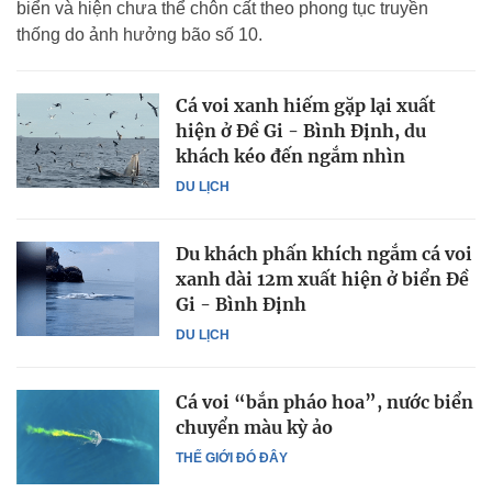
biển và hiện chưa thể chôn cất theo phong tục truyền
thống do ảnh hưởng bão số 10.
Cá voi xanh hiếm gặp lại xuất
hiện ở Đề Gi - Bình Định, du
khách kéo đến ngắm nhìn
DU LỊCH
Du khách phấn khích ngắm cá voi
xanh dài 12m xuất hiện ở biển Đề
Gi - Bình Định
DU LỊCH
Cá voi “bắn pháo hoa”, nước biển
chuyển màu kỳ ảo
THẾ GIỚI ĐÓ ĐÂY