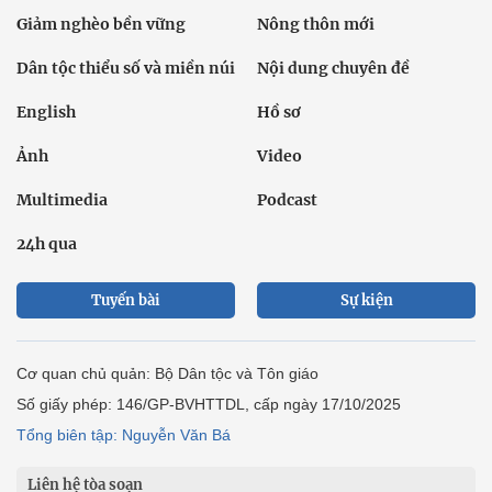
Giảm nghèo bền vững
Nông thôn mới
Dân tộc thiểu số và miền núi
Nội dung chuyên đề
English
Hồ sơ
Ảnh
Video
Multimedia
Podcast
24h qua
Tuyến bài
Sự kiện
Cơ quan chủ quản: Bộ Dân tộc và Tôn giáo
Số giấy phép: 146/GP-BVHTTDL, cấp ngày 17/10/2025
Tổng biên tập: Nguyễn Văn Bá
Liên hệ tòa soạn