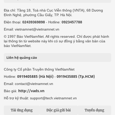
Địa chỉ: Tầng 18, Toà nhà Cục Viễn thông (VNTA), 68 Dương
Đình Nghệ, phường Cầu Giấy, TP. Hà Nội.
Điện thoại:
02439369898
- Hotline:
0923457788
Email: vietnamnet@vietnamnet.vn
© 1997 Báo VietNamNet. All rights reserved. Chỉ được phát hành
lại thông tin từ website này khi có sự đồng ý bằng văn bản của
báo VietNamNet.
Liên hệ quảng cáo
Công ty Cổ phần Truyền thông VietNamNet
0919405885 (Hà Nội)
0919435885 (Tp.HCM)
Hotline:
-
Email: contact@vietnamnet.vn
http://vads.vn
Báo giá:
Hỗ trợ kỹ thuật: support@tech.vietnamnet.vn
Tải ứng dụng
Độc giả gửi bài
Tuyển dụng