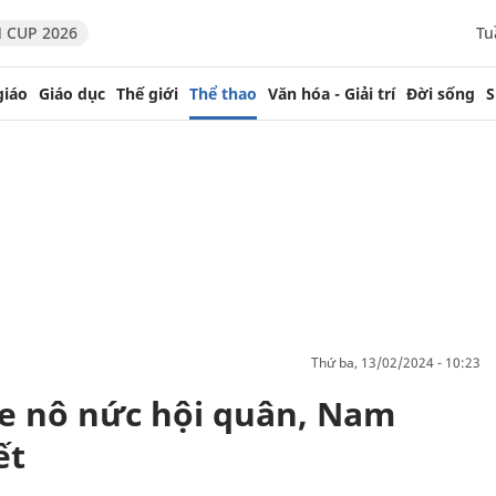
 CUP 2026
Tu
giáo
Giáo dục
Thế giới
Thể thao
Văn hóa - Giải trí
Đời sống
S
thứ ba, 13/02/2024 - 10:23
e nô nức hội quân, Nam
ết