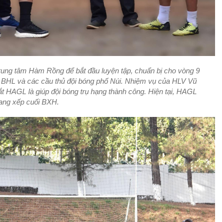
rung tâm Hàm Rồng để bắt đầu luyện tập, chuẩn bị cho vòng 9
 BHL và các cầu thủ đội bóng phố Núi. Nhiệm vụ của HLV Vũ
ắt HAGL là giúp đội bóng trụ hạng thành công. Hiện tại, HAGL
ang xếp cuối BXH.