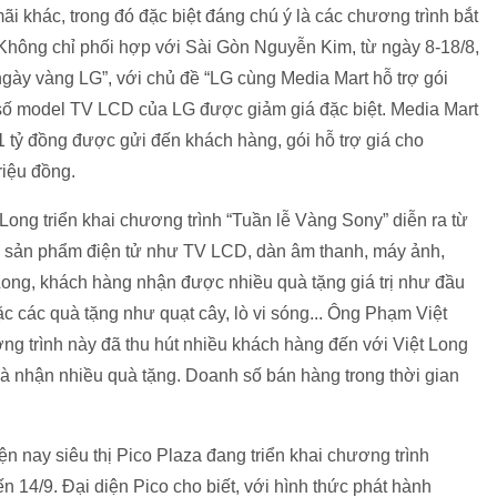
i khác, trong đó đặc biệt đáng chú ý là các chương trình bắt
. Không chỉ phối hợp với Sài Gòn Nguyễn Kim, từ ngày 8-18/8,
ngày vàng LG”, với chủ đề “LG cùng Media Mart hỗ trợ gói
số model TV LCD của LG được giảm giá đặc biệt. Media Mart
á 1 tỷ đồng được gửi đến khách hàng, gói hỗ trợ giá cho
riệu đồng.
Long triển khai chương trình “Tuần lễ Vàng Sony” diễn ra từ
các sản phẩm điện tử như TV LCD, dàn âm thanh, máy ảnh,
 Long, khách hàng nhận được nhiều quà tặng giá trị như đầu
c các quà tặng như quạt cây, lò vi sóng... Ông Phạm Việt
ương trình này đã thu hút nhiều khách hàng đến với Việt Long
 nhận nhiều quà tặng. Doanh số bán hàng trong thời gian
ện nay siêu thị Pico Plaza đang triển khai chương trình
n 14/9. Đại diện Pico cho biết, với hình thức phát hành