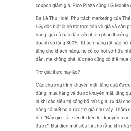
coupon giảm giá, Pico Plaza cùng LG Mobile s
Bà Lê Thu Hoài, Phụ trách marketing của Thế g
LG, đặc biệt là hỗ trợ trực tiếp về giá và s
hãng, giá cả hấp dẫn với nhiều phần thưởng, 
doanh số tăng 300%. Khách hàng rất hào hứng 
tặng cho khách hàng, họ có cơ hội sở hữu n
dẫn, mà không phải lúc nào cũng có thể mua
Trợ giá: thực hay ảo?
Các chương trình khuyến mãi, tặng quà được cá
dùng, mua hàng và được khuyến mãi, tặng quà
là khi các siêu thị công bố mức giá ưu đãi ch
hàng có biết họ được trợ giá như vậy. Thậm ch
lên: “Bây giờ các siêu thị liên tục khuyến mãi,
được”. Đại diện một siêu thị cho rằng khi nh