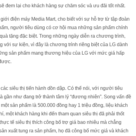
ẽ đem lại cho khách hàng sự chăm sóc và ưu đãi tốt nhất.
iới điện máy Media Mart, cho biết với sự hỗ trợ từ tập đoàn
ản phẩm, người tiêu dùng có cơ hội mua những sản phẩm chính
quà tặng đặc biệt. Trong những ngày diễn ra chương trình,
với sự kiện, vì đây là chương trình riêng biệt của LG dành
hững sản phẩm mang thương hiệu của LG với mức giá hấp
 được.
c siêu thị tiến hành dồn dập. Có thể nói, với người tiêu
 gần như đang trở thành tâm lý “đương nhiên”. Song vấn đề
o một sản phẩm là 500.000 đồng hay 1 triệu đồng, liệu khách
í, một khách hàng khi đến tham quan siêu thị đã phải thốt
 thực tế siêu thị thích công bố trợ giá bao nhiêu mà chẳng
à sản xuất tung ra sản phẩm, họ đã công bố mức giá và khách