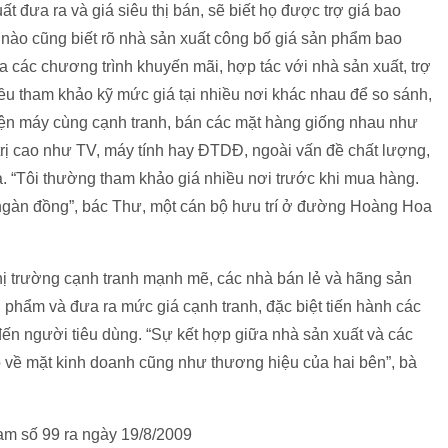
ất đưa ra và giá siêu thị bán, sẽ biết họ được trợ giá bao
 nào cũng biết rõ nhà sản xuất công bố giá sản phẩm bao
g ra các chương trình khuyến mãi, hợp tác với nhà sản xuất, trợ
đều tham khảo kỹ mức giá tại nhiều nơi khác nhau để so sánh,
ị điện máy cùng cạnh tranh, bán các mặt hàng giống nhau như
trị cao như TV, máy tính hay ĐTDĐ, ngoài vấn đề chất lượng,
ả. “Tôi thường tham khảo giá nhiều nơi trước khi mua hàng.
 ngàn đồng”, bác Thư, một cán bộ hưu trí ở đường Hoàng Hoa
thị trường cạnh tranh mạnh mẽ, các nhà bán lẻ và hãng sản
 phẩm và đưa ra mức giá cạnh tranh, đặc biệt tiến hành các
đến người tiêu dùng. “Sự kết hợp giữa nhà sản xuất và các
ao về mặt kinh doanh cũng như thương hiệu của hai bên”, bà
Nam số 99 ra ngày 19/8/2009