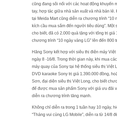
cũng đang sôi nổi với các hoạt động khuyến mã
tay, hợp tác giữa nhà sản xuất và nhà bán lẻ
tại Meida Mart cũng diễn ra chương trình “10 
kích cầu mua sắm đến người tiêu dùng”. Một 
cho biết, đã có 2.000 quà tặng với tổng trị gi
chương trình “10 ngày vàng LG” lên đến 800 t
Hãng Sony kết hợp với siêu thị điện máy Việt 
ngày 8 -16/8. Trong thời gian này, khi mua 
máy quay của Sony tại hệ thống siêu thị Việt
DVD karaoke Sony trị giá 1.390.000 đồng, hoặ
Sơn, đại diện siêu thị Việt Long, cho biết ch
để được mua sản phẩm Sony với giá ưu đãi và
diễn ra chương trình tăng mạnh.
Không chỉ diễn ra trong 1 tuần hay 10 ngày, hi
“Tháng vui cùng LG Mobile”, diễn ra từ 14/8 đế