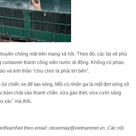
truyền chóng mặt trên mạng xã hội. Theo đó, các tài xế phủ
ng container thành công viên nước di động. Không có phao,
o và tinh thần “chịu chơi là phải tới bến”.
n lùi chiếc xe để tạo sóng. Mỗi cú nhấn ga là một đợt sóng xô
i bám chặt vào thanh chắn, vừa gào thét, vừa cười sảng
o xác" mà thôi.
o VietNamNet theo email: otoxemay@vietnamnet.vn. Các nội