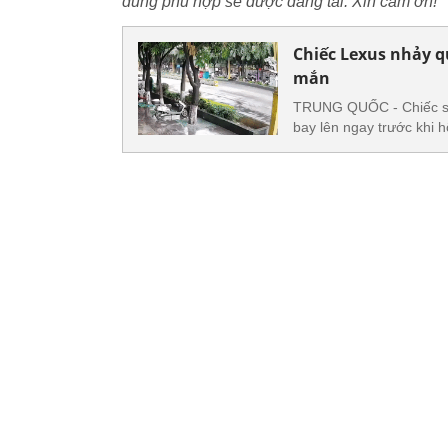
dung phù hợp sẽ được đăng tải. Xin cảm ơn!
Chiếc Lexus nhảy 
mắn
TRUNG QUỐC - Chiếc se
bay lên ngay trước khi h