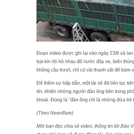
Đoạn video được ghi lại vào ngày 23/6 và lan 
bạt kín rồi hò nhau đổ nước đầy xe, biến thù
không cầu trượt, chỉ có vài thanh sắt để bám và
Để thêm sự hấp dẫn, một tài xế đã liên tục tiế
tới, khiến những người đàn ông bên trong phả
khoái. Đúng là "đàn ông chỉ là những đứa trẻ t
(Theo Newsflare)
Mời bạn đọc chia sẻ video, thông tin tới Bá