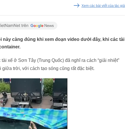
Xem các bài viết của tác giả
i này càng đúng khi xem đoạn video dưới đây, khi các tài
container.
ài xế ở Sơn Tây (Trung Quốc) đã nghĩ ra cách “giải nhiệt”
 giữa trời, với cách tạo sóng cũng rất đặc biệt.