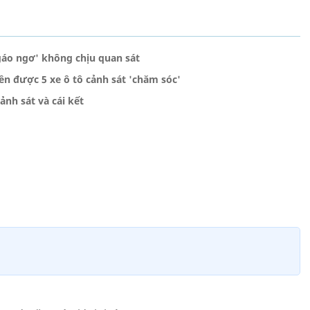
gáo ngơ' không chịu quan sát
ền được 5 xe ô tô cảnh sát 'chăm sóc'
cảnh sát và cái kết